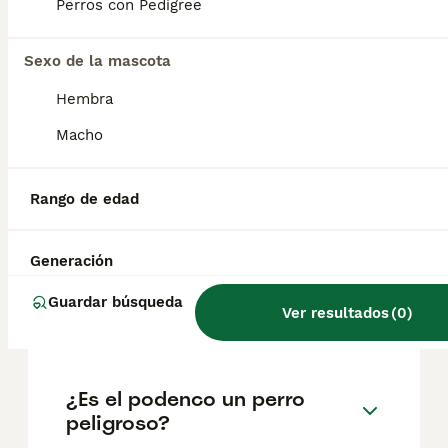
geográfica. Es fundamental acudir a
Perros con Pedigree
criadores responsables que garanticen la
salud y el bienestar de los animales.
Informarse bien y comparar opciones antes
Sexo de la mascota
de comprometerse siempre es la mejor
Hembra
decisión.
Macho
¿Cómo es el carácter del
Podenco ibicenco?
Rango de edad
Generación
¿Son los podencos
ibicencos buenos perros de
Guardar búsqueda
Ver resultados
(
0
)
familia?
¿Es el podenco un perro
peligroso?