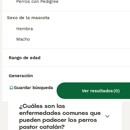
Perros con Pedigree
gos d'atura es listo, ingenioso y seguro de sí
mismo. Puede cuidar del ganado por sí solo,
pero, en casa, es fiel y cariñoso con la
Sexo de la mascota
familia.
Hembra
¿Cómo es el
Macho
comportamiento del pastor
catalán?
Rango de edad
¿Son fáciles de entrenar los
Generación
pastores catalanes?
Guardar búsqueda
Ver resultados
(
0
)
¿Cuáles son las
enfermedades comunes que
pueden padecer los perros
pastor catalán?