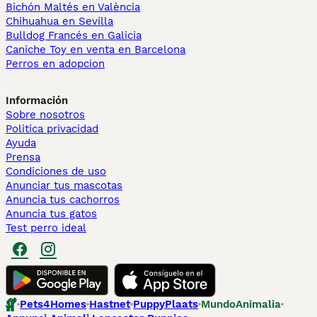
Bichón Maltés en València
Chihuahua en Sevilla
Bulldog Francés en Galicia
Caniche Toy en venta en Barcelona
Perros en adopcion
Información
Sobre nosotros
Politica privacidad
Ayuda
Prensa
Condiciones de uso
Anunciar tus mascotas
Anuncia tus cachorros
Anuncia tus gatos
Test perro ideal
Pets4Homes
Hastnet
PuppyPlaats
MundoAnimalia