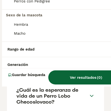
aproximadamente 700€, aunque los precios
Perros con Pedigree
pueden variar según factores como el
pedigrí, la reputación del criador y la
Sexo de la mascota
ubicación.
Hembra
¿Cómo es el carácter de
Macho
Perro Lobo Checoslovaco?
Rango de edad
¿Cuáles son las ventajas y
desventajas de la raza Perro
Generación
Lobo Checoslovaco?
Guardar búsqueda
Ver resultados
(
0
)
¿Cuál es la esperanza de
vida de un Perro Lobo
Checoslovaco?