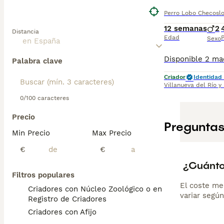
Perro Lobo Checosl
12 semanas
2
Distancia
Edad
P
Sexo
Palabra clave
Criador
Identidad 
Villanueva del Río y
0/100 caracteres
Precio
Preguntas
Min Precio
Max Precio
€
€
¿Cuánto
Filtros populares
El coste me
Criadores con Núcleo Zoológico o en el
variar según
Registro de Criadores
Criadores con Afijo