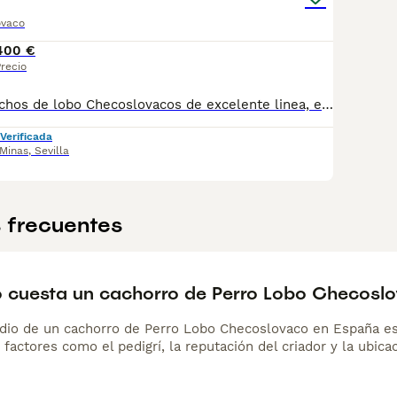
ovaco
400 €
recio
Disponible 2 machos de lobo Checoslovacos de excelente linea, están listos para la entrega, hay disponibilidad por la zona de Andalucía, van con su vacuna y su cartilla, más información al privado!!
Verificada
 Minas
,
Sevilla
 frecuentes
 cuesta un cachorro de Perro Lobo Checosl
dio de un cachorro de Perro Lobo Checoslovaco en España e
 factores como el pedigrí, la reputación del criador y la ubicac