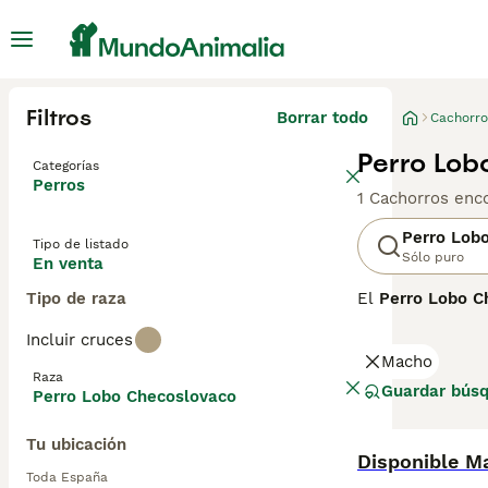
Filtros
Borrar todo
Cachorro
Perro Lob
Categorías
Perros
1 Cachorros enc
Perro Lob
Tipo de listado
Sólo puro
En venta
Tipo de raza
El
Perro Lobo C
creada en 1955 m
Incluir cruces
capacidad de ent
Macho
pelaje denso de
Raza
activo, independ
Guardar bús
Perro Lobo Checoslovaco
a sus altos requ
amplio, ya que 
Tu ubicación
negro", "lobo ch
Disponible M
una mascota imp
Toda España