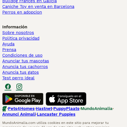
Bulldog Francés en Galicia
Caniche Toy en venta en Barcelona
Perros en adopcion
Información
Sobre nosotros
Politica privacidad
Ayuda
Prensa
Condiciones de uso
Anunciar tus mascotas
Anuncia tus cachorros
Anuncia tus gatos
Test perro ideal
Pets4Homes
Hastnet
PuppyPlaats
MundoAnimalia
Annunci Animali
Lancaster Puppies
MundoAnimalia.com utiliza cookies en este sitio para mejorar tu