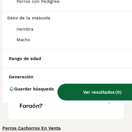
representaciones del dios egipcio Anubis.
Perros con Pedigree
Tiene en común con él las grandes orejas
erguidas, el cuello largo y la constitución
esbelta de tipo lebrel.
Sexo de la mascota
Hembra
¿Cómo se llama el perro
Macho
faraón?
Rango de edad
¿Cuánto cuesta el perro del
faraón?
Generación
Guardar búsqueda
Ver resultados
(
0
)
¿Qué raza es el Perro del
Faraón?
Perros Cachorros En Venta