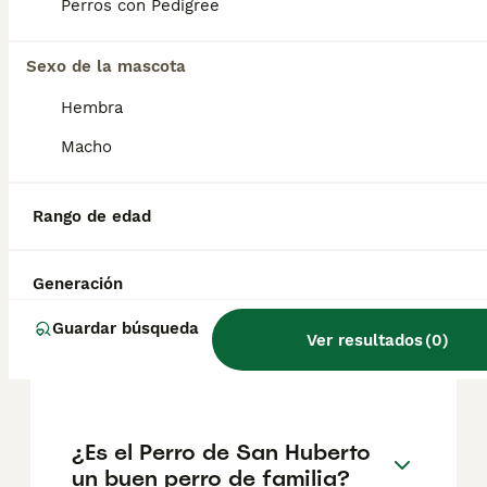
cabezota. Necesita una familia paciente y
Perros con Pedigree
responsable, dispuesta a satisfacer sus
necesidades.
Sexo de la mascota
Hembra
¿Cuánto cuesta un perro de
San Huberto?
Macho
Rango de edad
¿Se han extinguido los
perros de San Huberto?
Generación
Guardar búsqueda
¿Qué raza es el perro de San
Ver resultados
(
0
)
Huberto?
¿Es el Perro de San Huberto
un buen perro de familia?