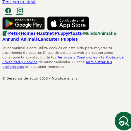
Test perro ideal
Pets4Homes
Hastnet
PuppyPlaats
MundoAnimalia
Annunci Animali
Lancaster Puppies
MundoAnimalia.com utiliza cookies en este sitio para mejorar tu
experiencia de usuario. El uso de este sitio web y otros servicios
constituye la aceptación de los
Términos y Condiciones
y
la Política de
Privacidad y Cookies
de MundoAnimalia. Puedes
Administrar tus
preferencias
en cualquier momento.
© Derechos de autor
2026
-
Mundoanimalia