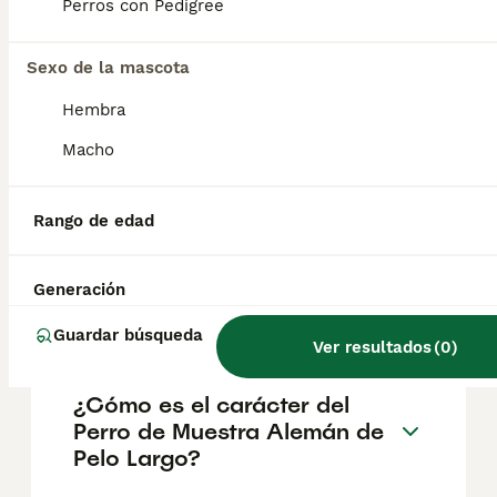
Perros con Pedigree
También conocido como perro pastor belga,
el pastor belga malinois tiene sus orígenes
en la Bélgica del siglo XVIII, cerca de la
Sexo de la mascota
ciudad de Malinas, donde fue criado como
perro de trabajo.
Hembra
Macho
¿Cuál es la raza de perro
aleman pequeño?
Rango de edad
¿Cuáles son los tipos de
Generación
braco alemán?
Guardar búsqueda
Ver resultados
(
0
)
¿Cómo es el carácter del
Perro de Muestra Alemán de
Pelo Largo?