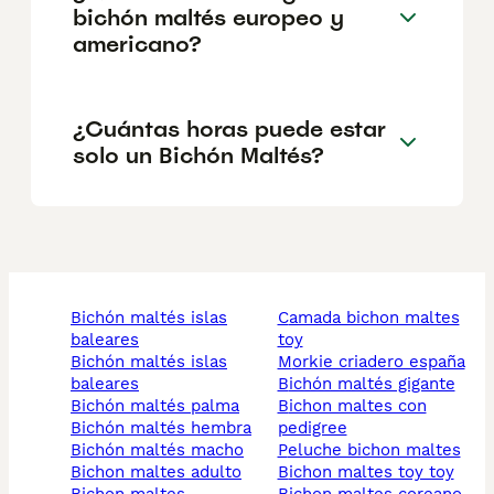
bichón maltés europeo y
americano?
¿Cuántas horas puede estar
solo un Bichón Maltés?
bichón maltés islas
camada bichon maltes
baleares
toy
bichón maltés islas
morkie criadero españa
baleares
bichón maltés gigante
bichón maltés palma
bichon maltes con
bichón maltés hembra
pedigree
bichón maltés macho
peluche bichon maltes
bichon maltes adulto
bichon maltes toy toy