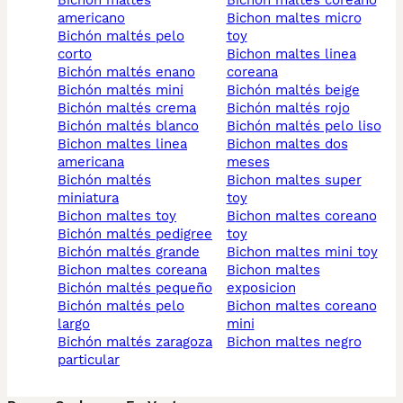
bichon maltes
bichon maltes coreano
americano
bichon maltes micro
bichón maltés pelo
toy
corto
bichon maltes linea
bichón maltés enano
coreana
bichón maltés mini
bichón maltés beige
bichón maltés crema
bichón maltés rojo
bichón maltés blanco
bichón maltés pelo liso
bichon maltes linea
bichon maltes dos
americana
meses
bichón maltés
bichon maltes super
miniatura
toy
bichon maltes toy
bichon maltes coreano
bichón maltés pedigree
toy
bichón maltés grande
bichon maltes mini toy
bichon maltes coreana
bichon maltes
bichón maltés pequeño
exposicion
bichón maltés pelo
bichon maltes coreano
largo
mini
bichón maltés zaragoza
bichon maltes negro
particular