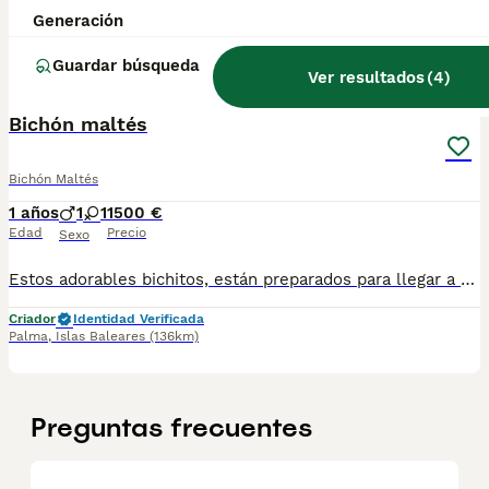
Generación
Criador
Identidad Verificada
Benidorm
,
Alicante
(136.3km)
Guardar búsqueda
4
Ver resultados
(
4
)
Bichón maltés
Bichón Maltés
1 años
1
1
1500 €
Edad
Precio
Sexo
Estos adorables bichitos, están preparados para llegar a vuestros hogares y hacer de vuestra vida un lugar lleno de luz!!💡 🤍 Envíos a toda España 🇪🇸
Criador
Identidad Verificada
Palma
,
Islas Baleares
(136km)
Preguntas frecuentes