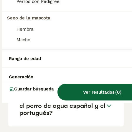
perro guardián para su hogar y, aunque
Perros con Pedigree
tiende a ser muy terco si no se le motiva
correctamente, suele obedecer fácilmente a
sus seres queridos.
Sexo de la mascota
Hembra
¿Cuánto cuesta un perro de
Macho
agua portugués?
Rango de edad
¿El perro de agua portugués
ladra mucho?
Generación
Guardar búsqueda
Ver resultados
(
0
)
¿Qué diferencias hay entre
el perro de agua español y el
portugués?