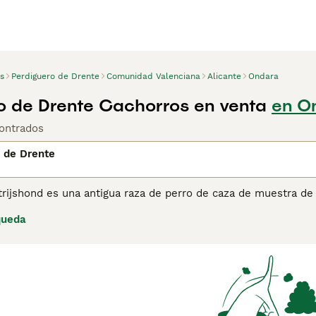
s
Perdiguero de Drente
Comunidad Valenciana
Alicante
Ondara
o de Drente Cachorros en venta
en O
ontrados
 de Drente
trijshond es una antigua raza de perro de caza de muestra de
 tipo de perro de compañía y de caza que llegó a los Países B
queda
jos sobre el
Drentsche Patrijshond
para obtener más informac