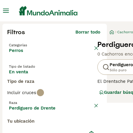
Filtros
Borrar todo
Cachorro
Perdiguer
Categorías
Perros
0 Cachorros enc
Perdiguero
Tipo de listado
Sólo puro
En venta
Tipo de raza
El Drentsche Pa
y/o Spanjoel, un
Guardar bús
Incluir cruces
página de conse
Raza
Perdiguero de Drente
Tu ubicación