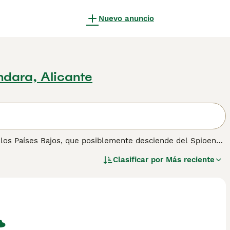
Nuevo anuncio
ndara, Alicante
 los Países Bajos, que posiblemente desciende del Spioen
ajos con los españoles en el siglo XVI. Consulta nuestra
Clasificar por
Más reciente
ión sobre esta raza.