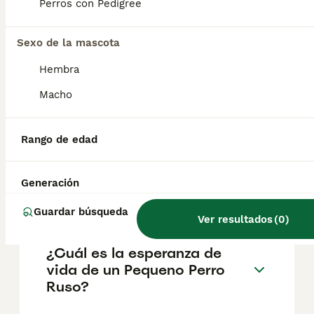
aproximadamente 700€, aunque los precios
Perros con Pedigree
pueden variar según factores como el
pedigrí, la reputación del criador y la
Sexo de la mascota
ubicación.
Hembra
¿Cómo es el carácter de
Macho
Pequeno Perro Ruso?
Rango de edad
¿Cuáles son las ventajas y
desventajas de la raza
Generación
Pequeno Perro Ruso?
Guardar búsqueda
Ver resultados
(
0
)
¿Cuál es la esperanza de
vida de un Pequeno Perro
Ruso?