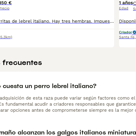
850 €
1 años
Precio
Edad
S
Preciosas cachorritas de lebrel italiano. Hay tres hembras. Impuestos y transporte no incluidos. Realizamos envíos a toda España ( Barcelona, Madrid, Mallorca, Marbella, etc). Se entregan con sus vacunas y desparasitaciones correspondientes, cartilla, chip y contrato. Para más información contactar: 958 26 94 55 Web: www.centropuppyhome.com
Criador
45.3km)
Santa Fe
 frecuentes
cuesta un perro lebrel italiano?
adquisición de esta raza puede variar según factores como el p
 Es fundamental acudir a criadores responsables que garantice
arar opciones antes de comprometerse siempre es la mejor d
maño alcanzan los galgos italianos miniatur