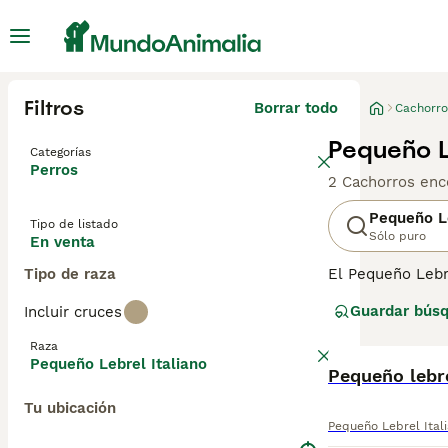
Filtros
Borrar todo
Cachorro
Pequeño L
Categorías
Perros
2 Cachorros enc
Pequeño Le
Tipo de listado
Sólo puro
En venta
Tipo de raza
El Pequeño Lebre
preferidos de la
Guardar bús
Incluir cruces
encontrados en l
descendiente de 
Raza
Pequeño Lebrel Italiano
Lee nuestra
Pequeño lebre
pág
Tu ubicación
Pequeño Lebrel Ital