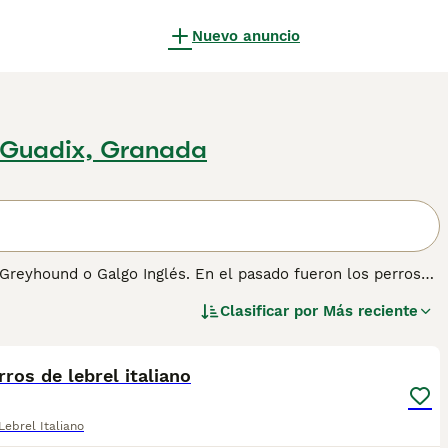
Nuevo anuncio
 Guadix, Granada
 Greyhound o Galgo Inglés. En el pasado fueron los perros
en que los restos momificados de perros similares
Clasificar por
Más reciente
o que significaría que el Pequeño Lebrel Italiano podría ser
7
2
ros de lebrel italiano
tener información sobre esta raza de perro.
ebrel Italiano