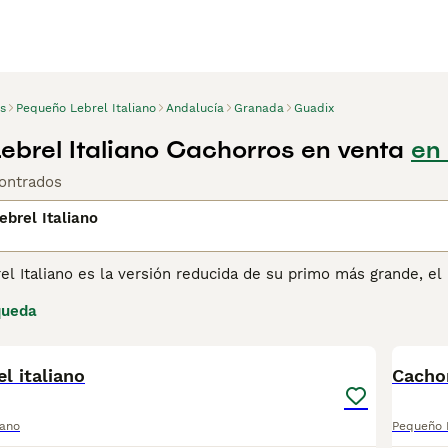
s
Pequeño Lebrel Italiano
Andalucía
Granada
Guadix
ebrel Italiano Cachorros en venta
en
ontrados
brel Italiano
l Italiano es la versión reducida de su primo más grande, el
 realeza y la nobleza europea. Hay algunas personas que cre
queda
as antiguas tumbas egipcias pueden ser de sus antepasados, l
2
3
antiguas razas caninas.
l italiano
ina de consejos de compra de Pequeño Lebrel Italiano
Cachor
para ob
iano
Pequeño L