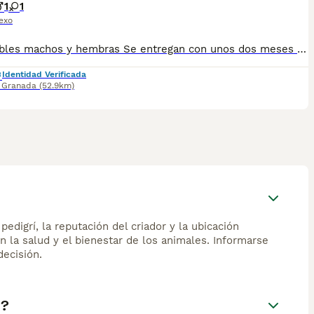
1
1
exo
Disponibles machos y hembras Se entregan con unos dos meses y medio de edad y sus vacunas correspondientes, desparasitados, certificado de salud, garantías por escrito tanto por enfermedad vírica como congénito genética. Todos los cachorros son descendientes de las mejores líneas nacionales, criados por profesionales expertos. Se entregan en toda España con transporte propio de alta calidad preparado para animales, van en vehículo climatizado con chófer particular a cargo del comprador. Teléfono / Whats app: 641 92 23 90 Precio a partir de 800€
Identidad Verificada
,
Granada
(52.9km)
edigrí, la reputación del criador y la ubicación
n la salud y el bienestar de los animales. Informarse
ecisión.
a?