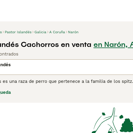
s
Pastor Islandés
Galicia
A Coruña
Narón
landés Cachorros en venta
en Narón, 
ontrados
andés
s es una raza de perro que pertenece a la familia de los spitz
dia en los siglos IX y X, donde fue utilizado para arrear y pas
queda
s
para más información sobre esta raza.