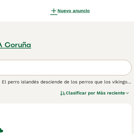
Nuevo anuncio
A Coruña
. El perro islandés desciende de los perros que los vikingos
torear el ganado. Consulta
nuestra página de consejos sobre
Clasificar por
Más reciente