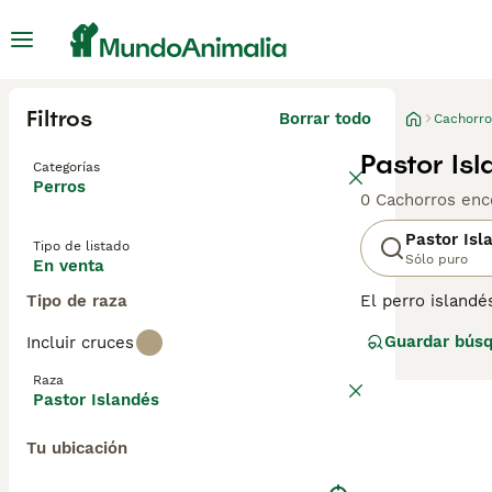
Filtros
Borrar todo
Cachorro
Pastor Is
Categorías
Perros
0 Cachorros enc
Pastor Isl
Tipo de listado
Sólo puro
En venta
Tipo de raza
El perro islandé
trajeron a Islan
Guardar bús
Incluir cruces
el perro islandé
Raza
Pastor Islandés
Tu ubicación