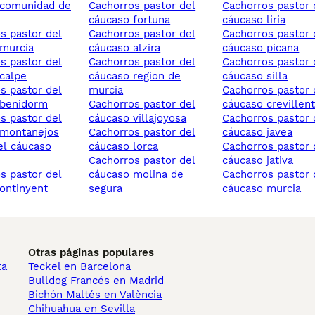
 comunidad de
cachorros pastor del
cachorros pastor del
cáucaso fortuna
cáucaso liria
cachorros pastor del
cachorros pastor del
murcia
cáucaso alzira
cáucaso picana
cachorros pastor del
cachorros pastor del
calpe
cáucaso region de
cáucaso silla
murcia
cachorros pastor del
 benidorm
cachorros pastor del
cáucaso crevillen
cáucaso villajoyosa
cachorros pastor del
 montanejos
cachorros pastor del
cáucaso javea
cáucaso lorca
cachorros pastor del
cachorros pastor del
cáucaso jativa
cáucaso molina de
cachorros pastor del
ontinyent
segura
cáucaso murcia
Otras páginas populares
ta
Teckel en Barcelona
Bulldog Francés en Madrid
Bichón Maltés en València
Chihuahua en Sevilla