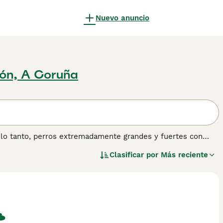
Nuevo anuncio
ón, A Coruña
 lo tanto, perros extremadamente grandes y fuertes con
son muy apreciados en sus países de origen, como Georgia,
Clasificar por
Más reciente
perros se utilizan para cuidar rebaños de ganado.
r información sobre esta raza de perro