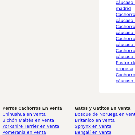
cáucaso
madrid
cachorros pastor del
cáucaso 
cachorros pastor del
cáucaso 
cachorros pastor del
cáucaso
cachorros pastor del
cáucaso
pastor del cáucaso
oropesa
cachorros pastor del
cáucaso 
Perros Cachorros En Venta
Gatos y Gatitos En Venta
Chihuahua en venta
Bosque de Noruega en ven
Bichón Maltés en venta
Británico en venta
Yorkshire Terrier en venta
Sphynx en venta
Pomerania en venta
Bengalí en venta