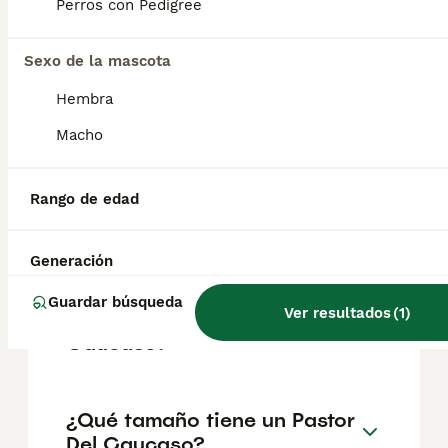
Perros con Pedigree
Sexo de la mascota
¿Cómo es el carácter de
Pastor Del Caucaso?
Hembra
Macho
¿Cuáles son las ventajas y
desventajas de la raza
Rango de edad
Pastor Del Caucaso?
Generación
¿Cuál es la esperanza de
Guardar búsqueda
Ver resultados
(
1
)
vida de un Pastor Del
Caucaso?
¿Qué tamaño tiene un Pastor
Del Caucaso?