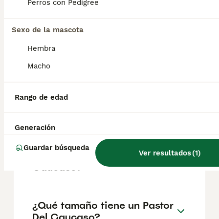
Perros con Pedigree
Sexo de la mascota
¿Cómo es el carácter de
Pastor Del Caucaso?
Hembra
Macho
¿Cuáles son las ventajas y
desventajas de la raza
Rango de edad
Pastor Del Caucaso?
Generación
¿Cuál es la esperanza de
Guardar búsqueda
Ver resultados
(
1
)
vida de un Pastor Del
Caucaso?
¿Qué tamaño tiene un Pastor
Del Caucaso?