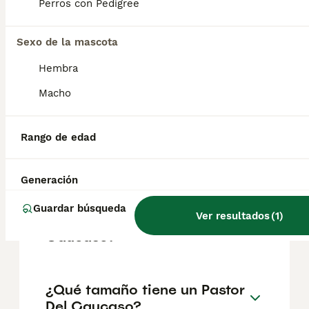
Perros con Pedigree
Sexo de la mascota
¿Cómo es el carácter de
Pastor Del Caucaso?
Hembra
Macho
¿Cuáles son las ventajas y
desventajas de la raza
Rango de edad
Pastor Del Caucaso?
Generación
¿Cuál es la esperanza de
Guardar búsqueda
Ver resultados
(
1
)
vida de un Pastor Del
Caucaso?
¿Qué tamaño tiene un Pastor
Del Caucaso?