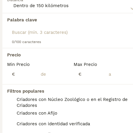
Distancia
Anatolia
para obtener información sobre esta raza de
perro.
Palabra clave
Encontramos 0 Pastor de Anatolia Cachorros
en venta en Zarauz, Guipúzcoa.
Si deseas exactamente esta búsqueda guarda tu 
búsqueda y espera el resultado perfecto:
0/100 caracteres
Guardar búsqueda
Precio
Min Precio
Max Precio
Preguntas frecuentes
€
€
Filtros populares
¿Cuánto cuesta un cachorro
Criadores con Núcleo Zoológico o en el Registro de
de Pastor De Anatolia?
Criadores
Criadores con Afijo
El coste medio de un cachorro de Pastor De
Anatolia en España es de aproximadamente
Criadores con identidad verificada
700€, aunque los precios pueden variar