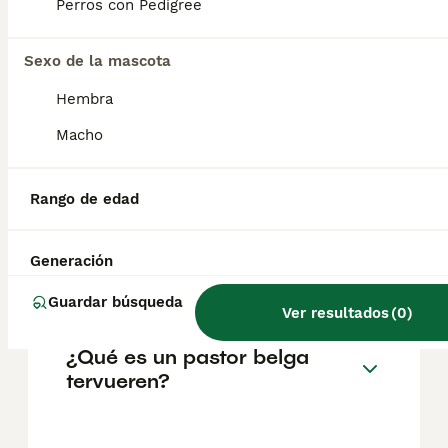
familia. Como sucede con todas las razas
Perros con Pedigree
con tendencia protectora, no es aconsejable
fomentar sus instintos protectores de joven,
Sexo de la mascota
porque podría empezar a protegerte en
situaciones inadecuadas.
Hembra
Macho
¿Cuáles son los 3 tipos de
pastor belga?
Rango de edad
¿Es el pastor belga tervueren
Generación
un buen perro de familia?
Guardar búsqueda
Ver resultados
(
0
)
¿Qué es un pastor belga
tervueren?