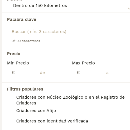
Distancia
Palabra clave
Encontramos 0 Pastor Belga Tervueren
Cachorros en venta en Castelldefels,
Barcelona.
Si deseas exactamente esta búsqueda guarda tu 
0/100 caracteres
búsqueda y espera el resultado perfecto:
Precio
Guardar búsqueda
Min Precio
Max Precio
€
€
Preguntas frecuentes
Filtros populares
Criadores con Núcleo Zoológico o en el Registro de
¿Cómo es el temperamento
Criadores
del pastor belga tervueren?
Criadores con Afijo
Personalidad. El tervueren es un compañero
Criadores con identidad verificada
afectuoso y fiel que protegerá su hogar y su