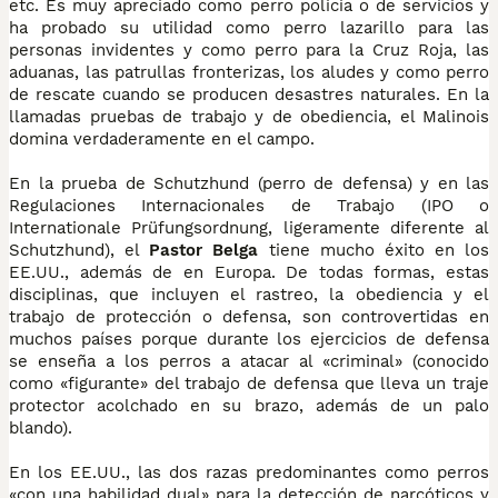
etc. Es muy apreciado como perro policía o de servicios y
ha probado su utilidad como perro lazarillo para las
personas invidentes y como perro para la Cruz Roja, las
aduanas, las patrullas fronterizas, los aludes y como perro
de rescate cuando se producen desastres naturales. En la
llamadas pruebas de trabajo y de obediencia, el Malinois
domina verdaderamente en el campo.
En la prueba de Schutzhund (perro de defensa) y en las
Regulaciones Internacionales de Trabajo (IPO o
Internationale Prüfungsordnung, ligeramente diferente al
Schutzhund), el
Pastor Belga
tiene mucho éxito en los
EE.UU., además de en Europa. De todas formas, estas
disciplinas, que incluyen el rastreo, la obediencia y el
trabajo de protección o defensa, son controvertidas en
muchos países porque durante los ejercicios de defensa
se enseña a los perros a atacar al «criminal» (conocido
como «figurante» del trabajo de defensa que lleva un traje
protector acolchado en su brazo, además de un palo
blando).
En los EE.UU., las dos razas predominantes como perros
«con una habilidad dual» para la detección de narcóticos y