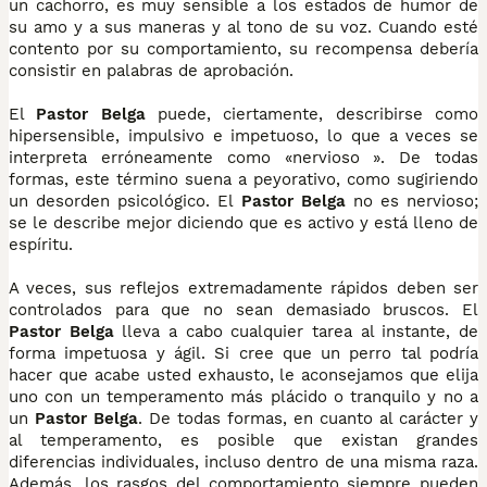
un cachorro, es muy sensible a los estados de humor de
su amo y a sus maneras y al tono de su voz. Cuando esté
contento por su comportamiento, su recompensa debería
consistir en palabras de aprobación.
El
Pastor Belga
puede, ciertamente, describirse como
hipersensible, impulsivo e impetuoso, lo que a veces se
interpreta erróneamente como «nervioso ». De todas
formas, este término suena a peyorativo, como sugiriendo
un desorden psicológico. El
Pastor Belga
no es nervioso;
se le describe mejor diciendo que es activo y está lleno de
espíritu.
A veces, sus reflejos extremadamente rápidos deben ser
controlados para que no sean demasiado bruscos. El
Pastor Belga
lleva a cabo cualquier tarea al instante, de
forma impetuosa y ágil. Si cree que un perro tal podría
hacer que acabe usted exhausto, le aconsejamos que elija
uno con un temperamento más plácido o tranquilo y no a
un
Pastor Belga
. De todas formas, en cuanto al carácter y
al temperamento, es posible que existan grandes
diferencias individuales, incluso dentro de una misma raza.
Además, los rasgos del comportamiento siempre pueden