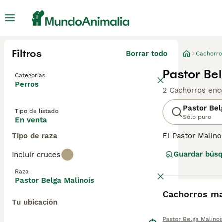
Filtros
Borrar todo
Cachorro
Pastor Be
Categorías
Perros
2 Cachorros enc
Pastor Bel
Tipo de listado
Sólo puro
En venta
Tipo de raza
El Pastor Malino
deporte y de pol
Guardar bús
Incluir cruces
página de consej
Raza
Pastor Belga Malinois
BOOST
Cachorros ma
Tu ubicación
Pastor Belga Malinoi