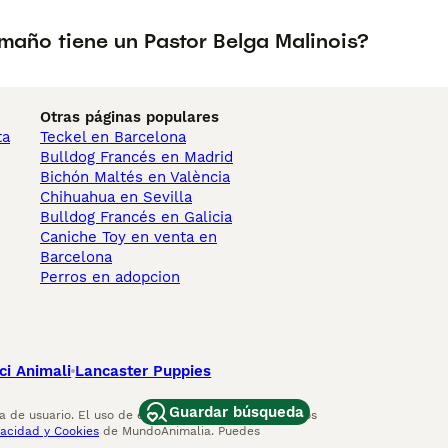
maño tiene un Pastor Belga Malinois?
Otras páginas populares
ta
Teckel en Barcelona
Bulldog Francés en Madrid
Bichón Maltés en València
Chihuahua en Sevilla
Bulldog Francés en Galicia
Caniche Toy en venta en
Barcelona
Perros en adopcion
ci Animali
Lancaster Puppies
Guardar búsqueda
 de usuario. El uso de este sitio web y otros servicios
vacidad y Cookies
de MundoAnimalia. Puedes