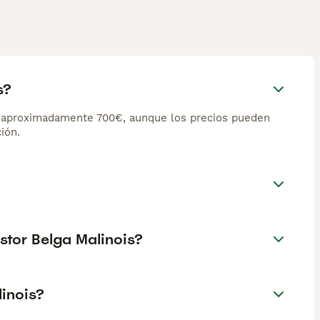
s?
e aproximadamente 700€, aunque los precios pueden
ión.
stor Belga Malinois?
linois?