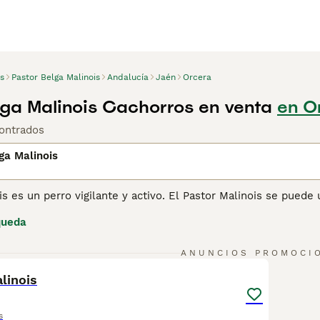
s
Pastor Belga Malinois
Andalucía
Jaén
Orcera
lga Malinois Cachorros en venta
en O
ontrados
ga Malinois
is es un perro vigilante y activo. El Pastor Malinois se puede 
icía. Incluso el ejército estadounidense emplea esta raza par
queda
os sobre el Pastor Malinois
para obtener más información sob
3
ANUNCIOS PROMOCI
linois
s