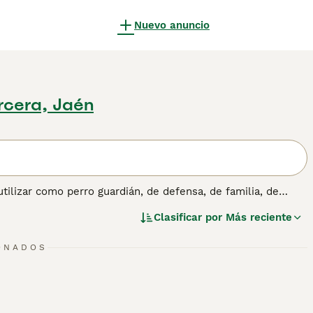
Nuevo anuncio
rcera, Jaén
utilizar como perro guardián, de defensa, de familia, de
a detectar explosivos, entre otras tareas. Consulta
nuestra
Clasificar por
Más reciente
re esta raza.
ONADOS