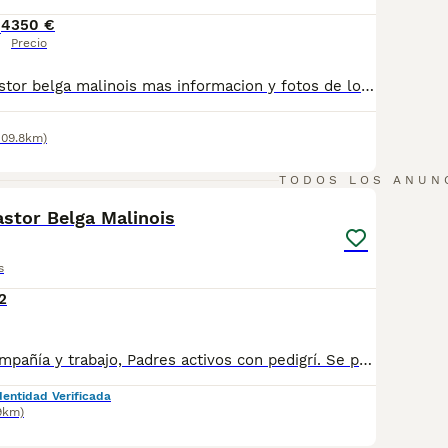
4
350 €
Precio
Cachorros de pastor belga malinois mas informacion y fotos de los padres por whatssap 676703448 ..
109.8km)
4
TODOS LOS ANUN
stor Belga Malinois
s
2
Cachorros de compañía y trabajo, Padres activos con pedigrí. Se puede visitar sin compromiso, con previa cita
dentidad Verificada
9km)