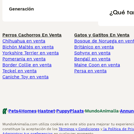
Generación
¿Qué ta
Perros Cachorros En Venta
Gatos y Gatitos En Venta
Chihuahua en venta
Bosque de Noruega en ven
Bichón Maltés en venta
Británico en venta
Yorkshire Terrier en venta
Sphynx en venta
Pomerania en venta
Bengalí en venta
Border Collie en venta
Maine Coon en venta
Teckel en venta
Persa en venta
Caniche Toy en venta
Pets4Homes
Hastnet
PuppyPlaats
MundoAnimalia
Annun
MundoAnimalia.com utiliza cookies en este sitio para mejorar tu experiencia
constituye la aceptación de los
Términos y Condiciones
y
la Política de Pri
Administrar tus preferencias
en cualquier momento.