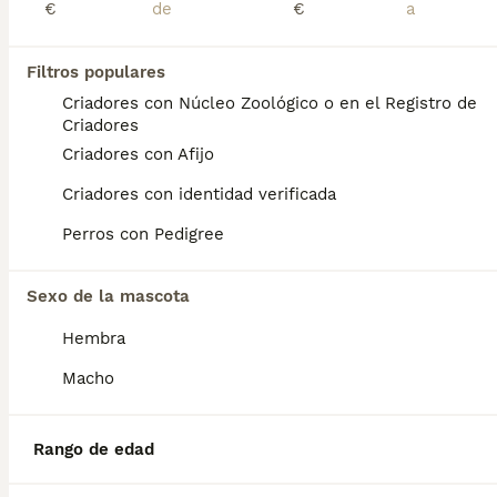
€
€
Jack terrier
Filtros populares
Criadores con Núcleo Zoológico o en el Registro de
Jack Russell Terrier
Criadores
4 meses
3
3
300 €
Criadores con Afijo
Edad
Precio
Sexo
Criadores con identidad verificada
Disponible camada de jack terrier, criada en ambiente familiar y listos para entregar. Se encuentran vacunados, desparasitados, con cartilla veterinaria y revisados. Para más inf no dude en preguntar.
Perros con Pedigree
Criador
Identidad Verificada
Malagón
,
Ciudad Real
(136.7km)
Sexo de la mascota
Hembra
Preguntas frecuentes
Macho
¿Cuánto cuesta un cachorro
Rango de edad
de Jack Russell Terrier?