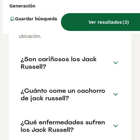
El coste medio de un cachorro de Jack
Generación
Russell Terrier en España es de
aproximadamente 547€, aunque los precios
Guardar búsqueda
Ver resultados
(
3
)
pueden variar según factores como el
pedigrí, la reputación del criador y la
ubicación.
¿Son cariñosos los Jack
Russell?
¿Cuánto come un cachorro
de jack russell?
¿Qué enfermedades sufren
los Jack Russell?