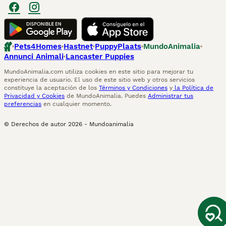
Pets4Homes
Hastnet
PuppyPlaats
MundoAnimalia
Annunci Animali
Lancaster Puppies
MundoAnimalia.com utiliza cookies en este sitio para mejorar tu
experiencia de usuario. El uso de este sitio web y otros servicios
constituye la aceptación de los
Términos y Condiciones
y
la Política de
Privacidad y Cookies
de MundoAnimalia. Puedes
Administrar tus
preferencias
en cualquier momento.
© Derechos de autor
2026
-
Mundoanimalia