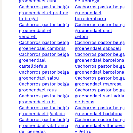
groenendael cunit
de llobregat
cachorros pastor belga
cachorros pastor belga
groenendael el prat de
groenendael
llobregat
torredembarra
cachorros pastor belga
cachorros pastor belga
groenendael el
groenendael sant
vendrell
celoni
cachorros pastor belga
cachorros pastor belga
groenendael cambrils
groenendael sabadell
cachorros pastor belga
cachorros pastor belga
groenendael
groenendael barcelona
castelldefels
cachorros pastor belga
cachorros pastor belga
groenendael barcelona
groenendael salou
cachorros pastor belga
cachorros pastor belga
groenendael manresa
groenendael reus
cachorros pastor belga
cachorros pastor belga
groenendael sant adria
groenendael rubi
de besos
cachorros pastor belga
cachorros pastor belga
groenendael igualada
groenendael badalona
cachorros pastor belga
cachorros pastor belga
groenendael vilafranca
groenendael villanueva
del penedes
y geltru