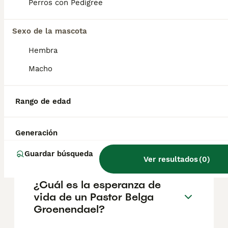
aproximadamente 1000€, aunque los precios
Perros con Pedigree
pueden variar según factores como el
pedigrí, la reputación del criador y la
Sexo de la mascota
ubicación.
Hembra
¿Cómo es el carácter de
Macho
Pastor Belga Groenendael?
Rango de edad
¿Cuáles son las ventajas y
desventajas de la raza
Generación
Pastor Belga Groenendael?
Guardar búsqueda
Ver resultados
(
0
)
¿Cuál es la esperanza de
vida de un Pastor Belga
Groenendael?