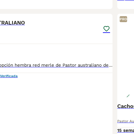
5
PRO
TRALIANO
Se ofrece en adopción hembra red merle de Pastor australiano de año y medio. Se entrega con sus documentos correspondientes. Pedimos solo gastos veterinarios. Se busca familia especialmente AMOROSA, CONSCIENTE, RESPONSABLE, que viva en casa con terreno y le pueda dar muy buena vida a esta perrita maravillosa. Importante vivir en el norte de España, por ser un clima ideal para ella. Más información al tlf 670598974 (Rosa)
Verificada
Cachor
Pastor Au
15 sem