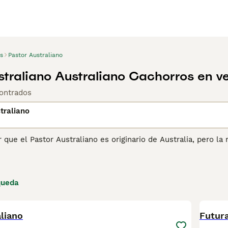
s
Pastor Australiano
straliano Australiano Cachorros en v
ontrados
traliano
 que el Pastor Australiano es originario de Australia, pero la 
s perros se dirigieron a América, donde la crianza cuidados
Unidos, el Aussie o Little Blue Dog, como se les sueles llam
populares.
queda
ina de consejos de compra de Pastor Australiano
para obtener
2
liano
Futur