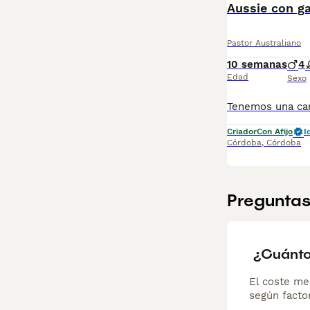
Aussie con ga
Pastor Australiano
10 semanas
4
Edad
Sexo
Criador
Con Afijo
I
Córdoba
,
Córdoba
Preguntas
¿Cuánto
El coste me
según factor