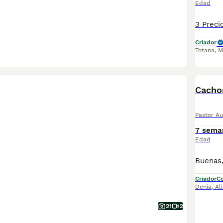
Edad
Criador
Totana
,
M
Cachor
Pastor Au
7 sema
Edad
Criador
Co
Denia
,
Al
21
2