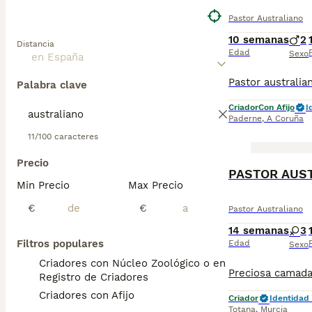
Pastor Australiano
10 semanas
2
Distancia
Edad
Sexo
Palabra clave
Criador
Con Afijo
I
Paderne
,
A Coruña
11/100 caracteres
Precio
PASTOR AUS
Min Precio
Max Precio
€
€
Pastor Australiano
14 semanas
3
Filtros populares
Edad
Sexo
Criadores con Núcleo Zoológico o en el
Registro de Criadores
Criadores con Afijo
Criador
Identidad 
Totana
,
Murcia