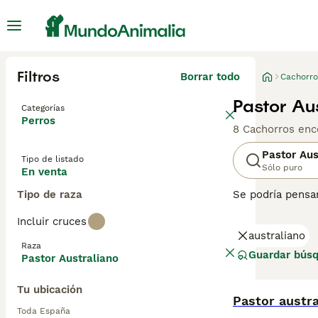
Filtros
Borrar todo
Cachorro
Pastor Au
Categorías
Perros
8 Cachorros enc
Pastor Aus
Tipo de listado
Sólo puro
En venta
Tipo de raza
Se podría pensar
Desde aquí, esto
Incluir cruces
hoy. En Estados 
australiano
familiares más 
Raza
Guardar bús
Pastor Australiano
Lee nuestra
pág
Tu ubicación
Pastor austra
Toda España