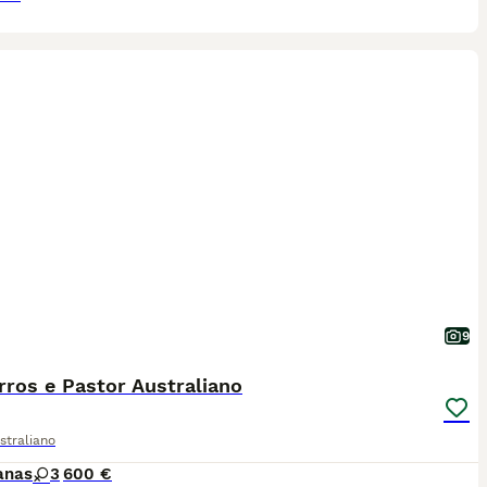
9
ros e Pastor Australiano
straliano
anas
3
600 €