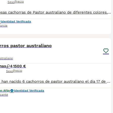
Precio
Sexo
3 Preciosas cachorras de Pastor australiano de diferentes colores. Criados en familia. Desde 600 euros
Identidad Verificada
urcia
8
ros pastor australiano
straliano
nas
4
1500 €
Precio
Sexo
Buenas, han nacido 6 cachorros de pastor australiano el día 17 de junio, los padres ha pasado los tests típicos de la raza y radios caderas y codos, Tengo disponible 1hembra negro tricolor , los cachorros se entregarán con mínimo 8 semanas con 2 primeras vacunas , microchip, pasaporte, desparasitados, con contrato de venta y inscrito en el LOE. SOLO por particular no para criar!! Visible en Denia Mi web magicmontresor@gmail.com Más información por WhatsApp 625293054
n Afijo
Identidad Verificada
icante