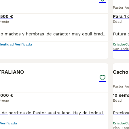
Pastor Au
1500 €
Para 1 
Precio
Edad
Pastor australiano machos y hembras ,de carácter muy equilibrado simpáticos,sociables,cariñosos,inteligentes,muy cariñosos con los niños y el resto de animales se entregan vacunados desparasitados pasaporte microchip y contrato de garantía
dentidad Verificada
Criador
Co
San Andr
11
4
TRALIANO
Cacho
Pastor Au
1000 €
10 sem
Precio
Edad
Preciosa camada de perritos de Pastor australiano. Hay de todos los colores. Y todos son maravillosos, de carácter equilibrado, simpáticos, sociables, cariñosos, inteligentes, dóciles, familiares, nobles. Amigables con otras mascotas, y con niños. Y súper bonitos. Se entregan vacunados, desparasitados, con microchip y con pasaporte. Los padres tienen pedigrí y están testados genéticamente. Damos también un año de garantía genética. Nuestros perros se crían en plena naturaleza, en la falda de Sierra Espuña, y en ambiente familiar y amoroso. Velamos por su bienestar en todos los niveles: salud física, emocional, sociabilidad, alimentación…Y están con la madre hasta el último momento de ser entregados con su nueva familia LA MEJOR COMPAÑÍA QUE COMPLETA UN HOGAR. Más información, al tlf 670598974 (Rosa).
Verificada
Criador
Co
Pías
,
Zam