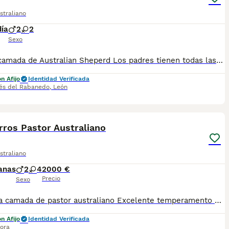
straliano
día
2
2
Sexo
Futura camada de Australian Sheperd Los padres tienen todas las pruebas genéticas y de salud. Crianza familiar y respetuosa con nuestros cachorros. Los progenitores tienen un excelente carácter y son perros de exposición. Próximo nacimiento para 10/08/2026 Y serán entregados con 45 días con sus correspondiente vacunas y kit de bienvenida.
n Afijo
Identidad Verificada
és del Rabanedo
,
León
21
rros Pastor Australiano
straliano
anas
2
4
2000 €
Precio
Sexo
Preciosa camada de pastor australiano Excelente temperamento Se pueden venir a ver y elegir en persona Se entregan con pasaporte, microchip, desparasitados, dos vacunas, con contrato, kit cachorro y pruebas genéticas de ambos padres y sus pruebas de displasia de cadera y codo. Estamos en la provincia de zamora WhatsApp 34 610 952 498
n Afijo
Identidad Verificada
ora