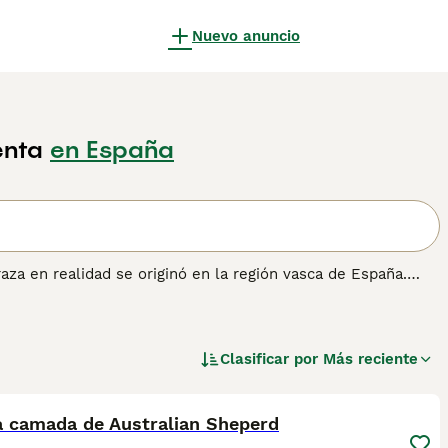
Nuevo anuncio
enta
en España
raza en realidad se originó en la región vasca de España.
a y selectiva dio como resultado los perros que conocemos
ar, siguen siendo unos de los perros de trabajo y mascotas
Clasificar por
Más reciente
 información sobre esta raza de perro.
1
a camada de Australian Sheperd