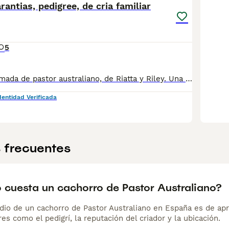
rantias, pedigree, de cria familiar
5
Tenemos una camada de pastor australiano, de Riatta y Riley. Una combinación de padres campeones, ambos con todas sus pruebas de salud realizadas y con un carácter sociable, equilibrado y agradable. Nuestros perros forman parte de nuestra familia y criamos de manera limitada, priorizando siempre la salud, el carácter y una estructura correcta dentro del estándar de la raza. Los cachorros nacen en nuestro dormitorio, al lado de nuestra cama, y poco a poco empiezan a integrarse en las zonas comunes de la casa. A partir de la quinta semana cuentan con un área especialmente diseñada para ellos, equipada con juegos, circuitos y actividades que favorecen su desarrollo físico, cognitivo y emocional. Los padres son campeones de las exposiciones de belleza. La madre campeona de Espana, el padre campeón de 10 países e internacional. Cuentan con pruebas de salud: * Caderas * Codos * Oculares * Corazón * Enfermedades genéticas (libre de PRA, MDR1, HSF4, CD, NCL6, CMR1, IGS, DM) * Prueba de caracter * ADN Los cachorros crecen con atención individual y una socialización temprana cuidadosamente trabajada desde sus primeras semanas de vida. Buscamos principalmente familias responsables y comprometidas, que deseen compartir su vida con un compañero equilibrado, inteligente y cariñoso. La camada está inscrita en la RSCE y los cachorros se entregarán con: * Pedigree, LOE * Pasaporte europeo * Vacunación y desparasitación al día * Contrato de compraventa con garantías sanitarias por la vida * Copia de pruebas de salud de los progenitores * Certificado veterinario de estado de buena salud * Una copia de la programa de socialización Si desea más información sobre la camada o sobre nuestra crianza, estaremos encantados de recibir su mensaje y conocer un poco más sobre usted y el hogar que puede ofrecer. www.riavela-pastoraustraliano.es
dentidad Verificada
 frecuentes
 cuesta un cachorro de Pastor Australiano?
dio de un cachorro de Pastor Australiano en España es de a
es como el pedigrí, la reputación del criador y la ubicación.