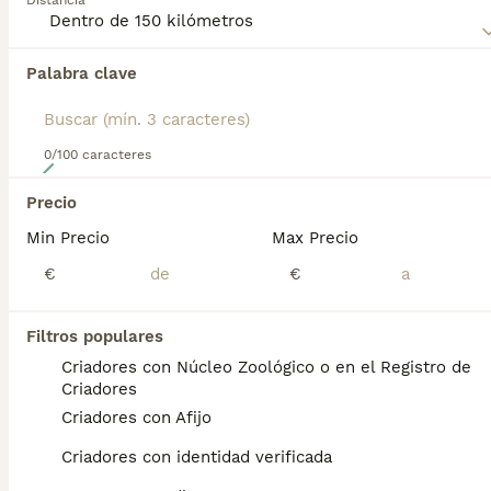
Distancia
inteligencia.
Lee nuestra
página de consejos de compra de Papillon
Palabra clave
para obtener información sobre esta raza de perro.
0/100 caracteres
12
Precio
Hembras de papillon
Min Precio
Max Precio
Papillon
€
€
4 meses
2
3
Edad
Sexo
Filtros populares
Disponible última hembra de Papillon tricolor, se entrega con todas las vacunas, microchip, pasaporte y pedigree, mas información por mensaje, disponibles a partir de final de Junio.
Criadores con Núcleo Zoológico o en el Registro de
Criadores
Criador
Con Afijo
Criadores con Afijo
Torrevieja
,
Alicante
(75.8km)
Criadores con identidad verificada