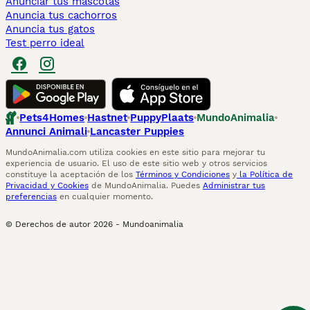
Anunciar tus mascotas
Anuncia tus cachorros
Anuncia tus gatos
Test perro ideal
Pets4Homes
Hastnet
PuppyPlaats
MundoAnimalia
Annunci Animali
Lancaster Puppies
MundoAnimalia.com utiliza cookies en este sitio para mejorar tu
experiencia de usuario. El uso de este sitio web y otros servicios
constituye la aceptación de los
Términos y Condiciones
y
la Política de
Privacidad y Cookies
de MundoAnimalia. Puedes
Administrar tus
preferencias
en cualquier momento.
© Derechos de autor
2026
-
Mundoanimalia