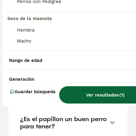
Perros con Pedigree
Preguntas frecuentes
Sexo de la mascota
¿Cuánto cuestan los
Hembra
cachorros de papillon?
Macho
El coste de adquisición de esta raza puede
variar según factores como el pedigrí, la
Rango de edad
reputación del criador y la ubicación
geográfica. Es fundamental acudir a
criadores responsables que garanticen la
salud y el bienestar de los animales.
Generación
Informarse bien y comparar opciones antes
de comprometerse siempre es la mejor
Guardar búsqueda
Ver resultados
(
1
)
decisión.
¿Es el papillon un buen perro
para tener?