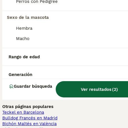
Perros con Pedigree
Perros Cachorros En Venta
Chihuahua en venta
Bichón Maltés en venta
Sexo de la mascota
Yorkshire Terrier en venta
Pomerania en venta
Hembra
Border Collie en venta
Teckel en venta
Macho
Caniche Toy en venta
Rango de edad
Gatos y Gatitos En Venta
Bosque de Noruega en venta
Británico en venta
Sphynx en venta
Generación
Bengalí en venta
Maine Coon en venta
Guardar búsqueda
Ver resultados
(
2
)
Persa en venta
Otras páginas populares
Teckel en Barcelona
Bulldog Francés en Madrid
Bichón Maltés en València