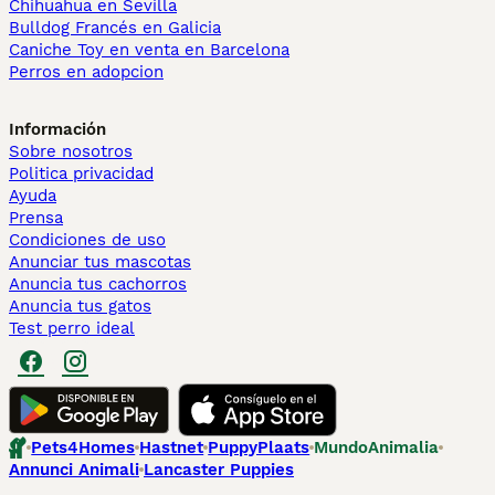
Chihuahua en Sevilla
Bulldog Francés en Galicia
Caniche Toy en venta en Barcelona
Perros en adopcion
Información
Sobre nosotros
Politica privacidad
Ayuda
Prensa
Condiciones de uso
Anunciar tus mascotas
Anuncia tus cachorros
Anuncia tus gatos
Test perro ideal
Pets4Homes
Hastnet
PuppyPlaats
MundoAnimalia
Annunci Animali
Lancaster Puppies