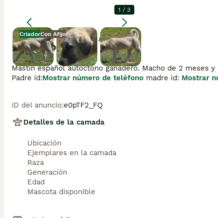
1
/
3
Criador
Con Afijo
Agrandar
Descripción
Mastin español autoctono ganadero. Macho de 2 meses y me
Padre id:
Mostrar número de teléfono
 madre id: 
Mostrar n
ID del anuncio
:
e0pTF2_FQ
Detalles de la camada
Ubicación
Ejemplares en la camada
Raza
Generación
Edad
Mascota disponible