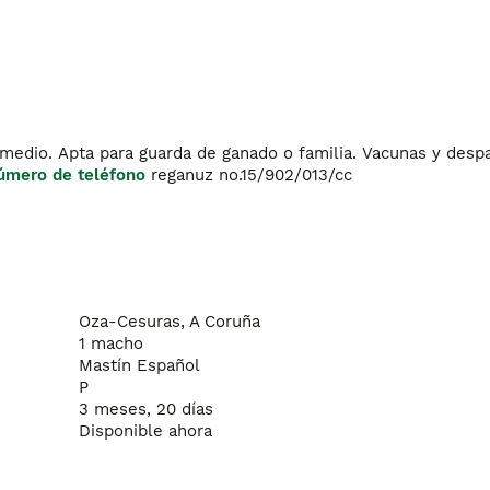
dio. Apta para guarda de ganado o familia. Vacunas y despar
úmero de teléfono
 reganuz no.15/902/013/cc
Oza-Cesuras, A Coruña
1 macho
Mastín Español
P
3 meses, 20 días
Disponible ahora