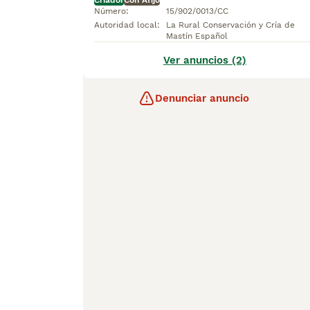
Criador
Con Afijo
Número
:
15/902/0013/CC
Autoridad local
:
La Rural Conservación y Cría de
Mastín Español
Ver anuncios (2)
Denunciar anuncio