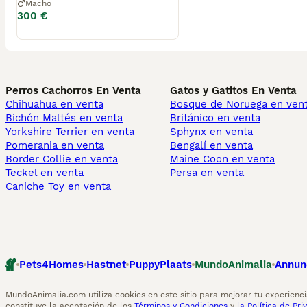
Macho
300 €
Perros Cachorros En Venta
Gatos y Gatitos En Venta
Chihuahua en venta
Bosque de Noruega en ven
Bichón Maltés en venta
Británico en venta
Yorkshire Terrier en venta
Sphynx en venta
Pomerania en venta
Bengalí en venta
Border Collie en venta
Maine Coon en venta
Teckel en venta
Persa en venta
Caniche Toy en venta
Pets4Homes
Hastnet
PuppyPlaats
MundoAnimalia
Annun
MundoAnimalia.com utiliza cookies en este sitio para mejorar tu experiencia
constituye la aceptación de los
Términos y Condiciones
y
la Política de Pri