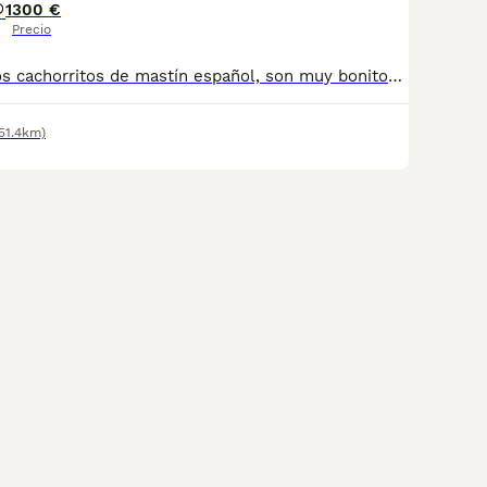
1
300 €
Precio
Disponibles estos cachorritos de mastín español, son muy bonitos si estás interesado contacta con nosotros y te atenderemos encantados
51.4km)