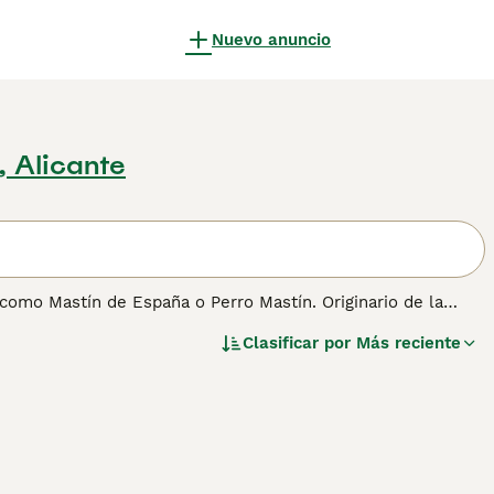
Nuevo anuncio
, Alicante
como Mastín de España o Perro Mastín. Originario de la
 el ganado de depredadores como lobos y osos. De
Clasificar por
Más reciente
ardián y protector. A pesar de su imponente tamaño, es
cia y nobleza lo hacen ideal para vivir en áreas rurales,