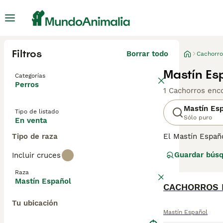
Filtros
Borrar todo
Cachorro
Mastín Es
Categorías
Perros
1 Cachorros enc
Mastín Es
Tipo de listado
Sólo puro
En venta
Tipo de raza
El Mastín Españ
península ibéric
Guardar bús
Incluir cruces
temperamento ca
conocido por su 
Raza
donde puede ejer
Mastín Español
CACHORROS 
Tu ubicación
Mastín Español