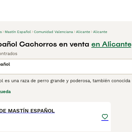
s
Mastín Español
Comunidad Valenciana
Alicante
Alicante
pañol Cachorros en venta
en Alicante
ontrados
pañol
ol es una raza de perro grande y poderosa, también conocida 
a, este perro ha sido utilizado durante siglos para proteger
queda
lmado, valiente y leal, el Mastín Español es un excelente gu
8
carácter tranquilo y afectuoso con su familia. Su gran resisten
cer sus instintos de protección.
DE MASTÍN ESPAÑOL