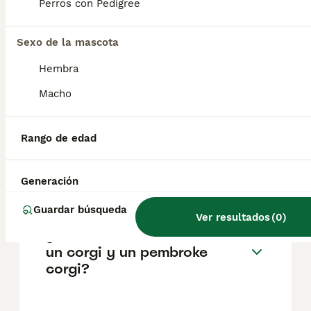
pueden variar según factores como el
Perros con Pedigree
pedigrí, la reputación del criador y la
ubicación.
Sexo de la mascota
Hembra
¿Por qué no adquirir un
Pembroke Welsh Corgi?
Macho
Rango de edad
¿Cuáles son las ventajas de
tener un corgi galés de
Pembroke?
Generación
Guardar búsqueda
Ver resultados
(
0
)
¿Cuál es la diferencia entre
un corgi y un pembroke
corgi?