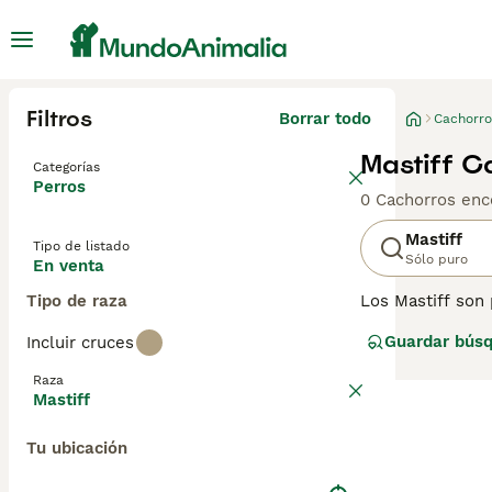
Filtros
Borrar todo
Cachorro
Mastiff C
Categorías
Perros
0 Cachorros enc
Mastiff
Tipo de listado
Sólo puro
En venta
Tipo de raza
Los Mastiff son 
nada aman más q
Guardar bús
Incluir cruces
sus dueños, lo q
menos una perso
Raza
gran tamaño, nec
Mastiff
Lee nuestra
pág
Tu ubicación