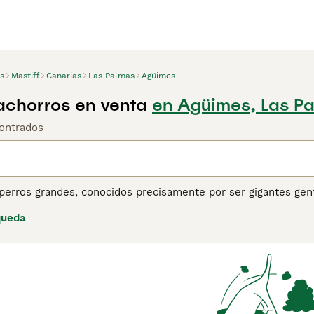
s
Mastiff
Canarias
Las Palmas
Agüimes
achorros en venta
en Agüimes, Las P
ontrados
perros grandes, conocidos precisamente por ser gigantes genti
ue estar en su hogar y participar en todo lo que sucede a s
queda
ue en resumen significa que prosperan con el contacto human
na se queda en casa cuando todos los demás no están. Tambié
esitan mucho espacio, tanto en interiores como en exteriores
ina de consejos de compra de Mastiff
para obtener informació