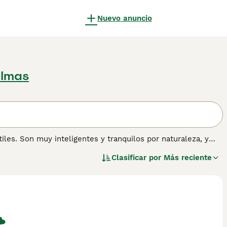
Nuevo anuncio
almas
les. Son muy inteligentes y tranquilos por naturaleza, y
u alrededor. Forman vínculos extremadamente fuertes con
Clasificar por
Más reciente
o y, como tal, se adaptan mejor a las familias donde al
n se les suele llamar Mastines Ingleses y, debido a su
, para correr libremente.
n sobre esta raza de perro.