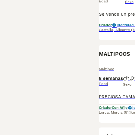
Edad
Sexo
Criador
Identidad 
Castalla
,
Alicante
(7
MALTIPOOS
Maltipoo
8 semanas
1
Edad
Sexo
Criador
Con Afijo
I
Lorca
,
Murcia
(51.1k