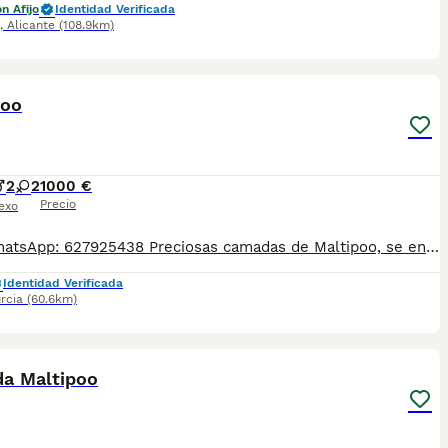
n Afijo
Identidad Verificada
,
Alicante
(108.9km)
1
poo
2
2
1000 €
Precio
exo
Tlf o WhatsApp: 627925438 Preciosas camadas de Maltipoo, se entregan con minimo de dos meses y medio de edad y sus vacunas correspondientes, desparasitados interna y externamente, pasaporte y microchip, contrato de compra y garantia de salud. preferiblemente recogida en mano pero también podemos entregar en toda España mediante transporte de alta calidad preparado para animales y con chofer particular con posibilidad de pago contra reembolso Llámanos o háblanos por whats app.
Identidad Verificada
rcia
(60.6km)
10
a Maltipoo