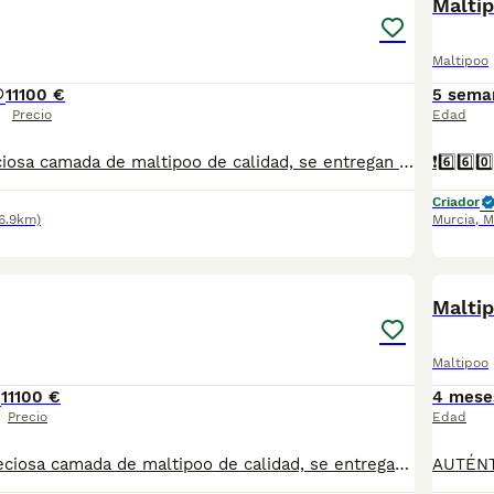
Malti
Maltipoo
1
1100 €
5 sema
Precio
Edad
685 679232 Preciosa camada de maltipoo de calidad, se entregan totalmente destetados y sus vacunas correspondientes, desparasitados interna y externamente, pasaporte y microchip, contrato de garantia de salud. preferiblemente recogida en mano pero también podemos entregar en toda España mediante transporte de alta calidad preparado para animales y con posibilidad de pago contra reembolso Llámanos o háblanos por whats app, Teléfono 685 679 232
Criador
6.9km)
Murcia
,
M
1
Maltip
Maltipoo
1
1100 €
4 mese
Precio
Edad
607 39 82 35 Preciosa camada de maltipoo de calidad, se entregan con minimo de dos meses y medio de edad y sus vacunas correspondientes, desparasitados interna y externamente, pasaporte y microchip, contrato de garantia de salud. preferiblemente recogida en mano pero también podemos entregar en toda España mediante transporte de alta calidad preparado para animales y con chofer particular con posibilidad de pago contra reembolso Llámanos o háblanos por whats app, Teléfono 607398235