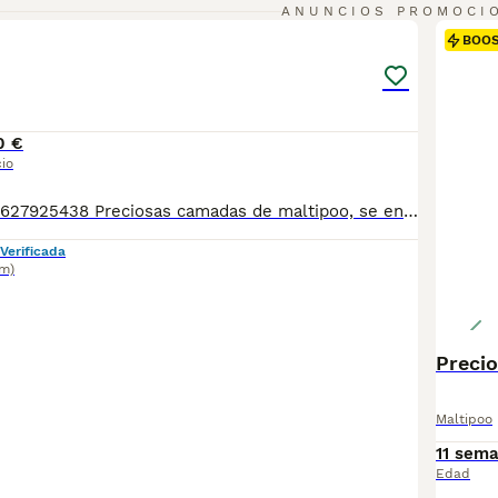
1
ANUNCIOS PROMOCI
BOO
0 €
io
Tlf o WhatsApp: 627925438 Preciosas camadas de maltipoo, se entregan con minimo de dos meses y medio de edad y sus vacunas correspondientes, desparasitados interna y externamente, pasaporte y microchip, contrato de compra y garantia de salud. preferiblemente recogida en mano pero también podemos entregar en toda España mediante transporte de alta calidad preparado para animales y con chofer particular con posibilidad de pago contra reembolso Llámanos o háblanos por whats app.
Verificada
km)
Preci
Maltipoo
11 sem
Edad