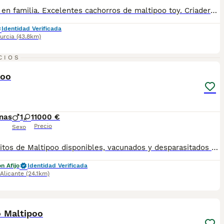
Criados en familia. Excelentes cachorros de maltipoo toy. Criadero familiar especializado con décadas de experiencia.
Identidad Verificada
urcia
(43.8km)
4
CIOS
poo
nas
1
1
1000 €
Precio
Sexo
Cachorritos de Maltipoo disponibles, vacunados y desparasitados listos para entregar, más información Wasap al 650546192
n Afijo
Identidad Verificada
Alicante
(24.1km)
1
 Maltipoo