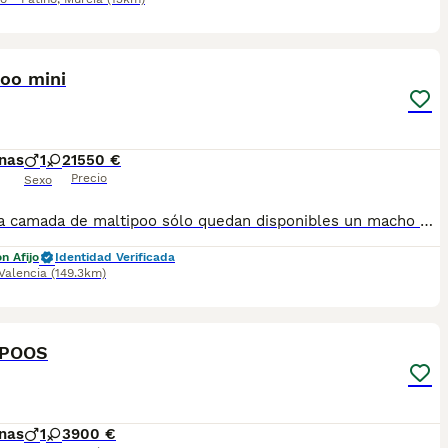
2
poo mini
nas
1
2
1550 €
Precio
Sexo
Preciosa camada de maltipoo sólo quedan disponibles un macho y dos hembras . Se entregan con sus vacunas al día y desparacitados .
n Afijo
Identidad Verificada
Valencia
(149.3km)
5
IPOOS
nas
1
3
900 €