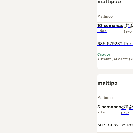
maltipoo
Maltipoo
10 semanas
1
Edad
Sexo
Criador
Alicante
,
Alicante
(7
maltipo
Maltipoo
5 semanas
2
Edad
Sexo