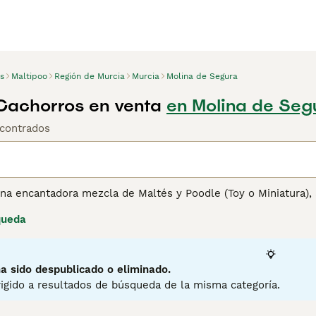
s
Maltipoo
Región de Murcia
Murcia
Molina de Segura
Cachorros en venta
en Molina de Seg
contrados
una encantadora mezcla de Maltés y Poodle (Toy o Miniatura
ido a su personalidad cariñosa y su pelaje hipoalergénico. E
queda
ema, blanco, plata, negro y diversas combinaciones de estos 
progenitor Poodle o Maltés, respectivamente. A pesar de su pe
ener su salud mental y física. Bien adaptados para la vida en
 de vida. Se caracterizan por su inteligencia, amabilidad y di
a sido despublicado o eliminado.
 la familia y se adaptan bien a hogares con niños y otras ma
igido a resultados de búsqueda de la misma categoría.
tener información sobre esta raza de perro.