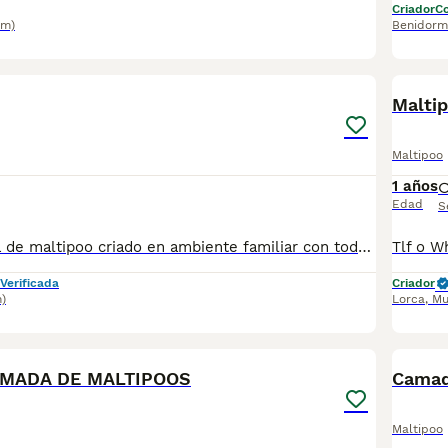
Criador
Co
km)
Benidorm
2
Malti
Maltipoo
1 años
Edad
S
Preciosa camada de maltipoo criado en ambiente familiar con todas las vacunas y desparasitaciones al día. Se entregan con cartilla veterinaria y revisión veterinaria. Más info WhatsApp al 722440707
Verificada
Criador
)
Lorca
,
Mu
2
1
AMADA DE MALTIPOOS
Camad
Maltipoo