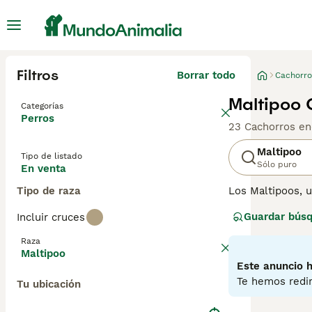
Filtros
Borrar todo
Cachorro
Maltipoo 
Categorías
Perros
23 Cachorros en
Maltipoo
Tipo de listado
Sólo puro
En venta
Tipo de raza
Los Maltipoos, 
popularidad deb
Guardar bús
Incluir cruces
colores como cr
reflejando a su 
Raza
diario para mant
Maltipoo
diversos estilos
Este anuncio h
los miembros de
Te hemos redir
Tu ubicación
Maltipoo
para ob