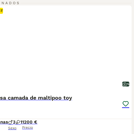
ONADOS
ST
5
osa camada de maltipoo toy
anas
3
1
1200 €
Precio
Sexo