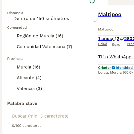
BOOST
Distancia
Maltipoo
Comunidad
Maltipoo
Región de Murcia (16)
1 años
2
2
80
Edad
Prec
Sexo
Comunidad Valenciana (7)
Provincia
Murcia (16)
Criador
Identidad 
Lorca
,
Murcia
(60.6
Alicante (4)
Valencia (3)
Palabra clave
0/100 caracteres