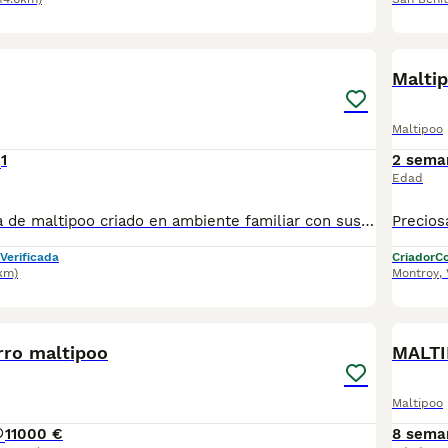
2
Malti
Maltipoo
1
2 sema
Edad
Preciosa Camada de maltipoo criado en ambiente familiar con sus vacunas al día. Se entrega con cartilla veterinaria y revisión veterinaria. Más info 722440707
Verificada
Criador
Co
km)
Montroy
,
1
rro maltipoo
MALT
Maltipoo
1
1000 €
8 sema