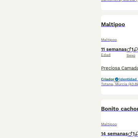
Maltipoo
Maltipoo
11 semanas
1
Edad
Sexo
Criador
Identidad 
Totana
,
Murcia
(43.8
PRO
Bonito cacho
Maltipoo
14 semanas
1