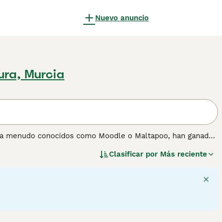
Nuevo anuncio
ura, Murcia
), a menudo conocidos como Moodle o Maltapoo, han ganado
stos perros de tamaño pequeño vienen en una variedad de
Clasificar por
Más reciente
tonos. Los Maltipoos tienen un pelaje rizado o desordenado,
queña estatura, son activos, ágiles y requieren ejercicio
 apartamentos, estos perros se ajustan con facilidad a
sposición sociable. Sobresalen en formar fuertes lazos con
scotas. Lee nuestra página de consejos de compra de