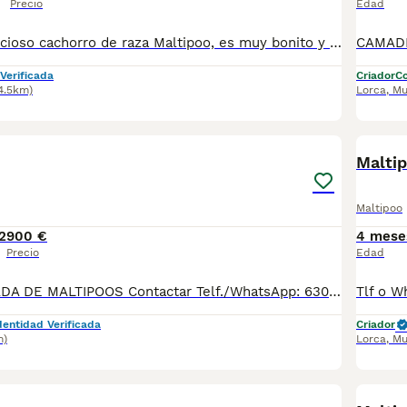
Precio
Edad
Se vende un precioso cachorro de raza Maltipoo, es muy bonito y està muy educado. Se entrega con las vacunas al dia, desparasitado, con chip y garantía vírica.
Verificada
Criador
Co
4.5km)
Lorca
,
Mu
2
Malti
Maltipoo
2
900 €
4 mese
Precio
Edad
PRECIOSA CAMADA DE MALTIPOOS Contactar Telf./WhatsApp: 630 04 72 63 / 614 20 54 71 / 687 10 74 96 Disponibles sin reservar, precios: Machos y Hembras desde 900 € Se pueden ver previamente sin ningún compromiso. Si le interesa alguno, lo pueden reservar, hasta principios de Agosto aproximadamente, no se podrían entregar. Se entregan con su cartilla sanitaria, desparasitadas y con las vacunas correspondientes a su edad. *El precio de los cachorros no incluyen envíos, si el cliente solicita ese servicio, el coste del mismo lo pagará directamente el cliente a la agencia del transporte.
dentidad Verificada
Criador
m)
Lorca
,
Mu
1