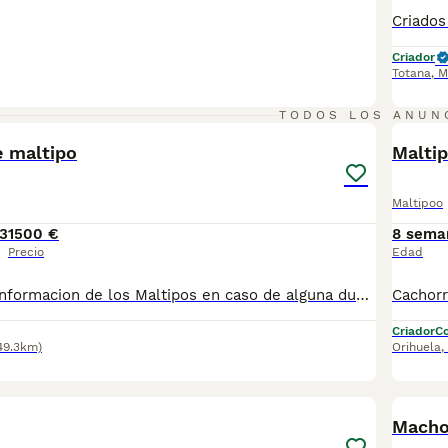
Criador
Totana
,
M
5
1
TODOS LOS ANUN
e maltipo
Malti
Maltipoo
3
1500 €
8 sema
Precio
Edad
Hola le paso la informacion de los Maltipos en caso de alguna duda me dice desde ya gracias.Somos un criadero Los cachorritos se entregan con dos vacunas, desparasitados, chip, pasaporte, cartilla veterinaria, acompañada con un informe donde consta la salud del cacharro,con pedigree y afijo de criador . 1 meses de garantías de víricas y 6 meses hereditarias por escrito y un kit de cachorro de royal canin el que contiene 1 kg de el pienso específico de la raza . Somos un criadero .muchas gracias por su interés,el precio es de 1500. Esperamos cubrir sus expectativas. En caso de alguna duda llámame por tlf al 620771178 preguntar por Ferchu o Miguel desde ya muchas gracias.
Criador
Co
49.3km)
Orihuela
,
1
Macho