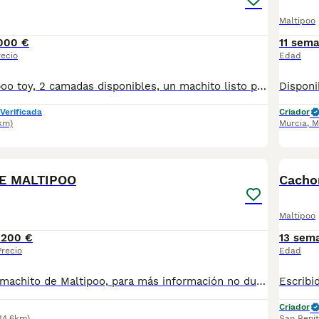
Maltipoo
000 €
11 sem
recio
Edad
Preciosos maltipoo toy, 2 camadas disponibles, un machito listo psra entregar. Criados de forma legal y en familia
Verificada
Criador
km)
Murcia
,
M
7
E MALTIPOO
Cacho
Maltipoo
1200 €
13 sem
Precio
Edad
Disponible este machito de Maltipoo, para más información no dude en contactar con nosotros.
Criador
14.6km)
San Benit