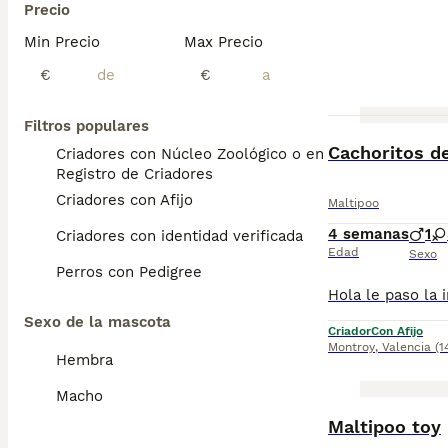
Precio
Min Precio
Max Precio
€
€
Filtros populares
Cachoritos d
Criadores con Núcleo Zoológico o en el
Registro de Criadores
Criadores con Afijo
Maltipoo
4 semanas
1
Criadores con identidad verificada
Edad
Sexo
Perros con Pedigree
Sexo de la mascota
Criador
Con Afijo
Montroy
,
Valencia
(1
Hembra
Macho
Maltipoo toy