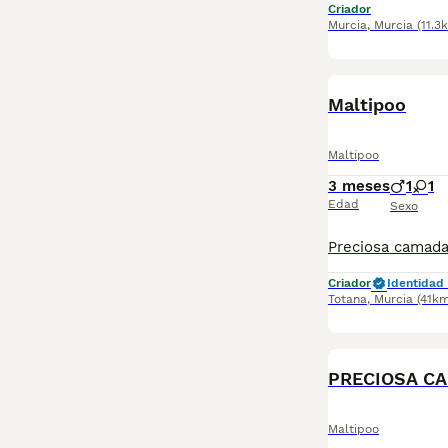
Criador
Murcia
,
Murcia
(11.3
Maltipoo
Maltipoo
3 meses
1
1
Edad
Sexo
Criador
Identidad 
Totana
,
Murcia
(41km
PRECIOSA C
Maltipoo