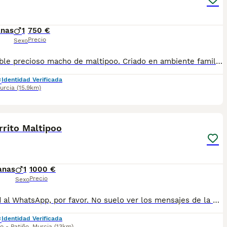
anas
1
750 €
Precio
Sexo
Disponible precioso macho de maltipoo. Criado en ambiente familiar y acogedor. Se entrega vacunado, desparasitado, con cartilla sanitaria, microchip y contrato de garantía.
Identidad Verificada
urcia
(15.9km)
1
rrito Maltipoo
anas
1
1000 €
Precio
Sexo
Escribid al WhatsApp, por favor. No suelo ver los mensajes de la plataforma, dadle a mostrar telefono, por favor. Atiendo WhatsApp al 697696207. Precioso cachorrito maltipoo, madre bichón maltés, padre caniche. Muy sociable y cariñoso. Se entrega desparasitado, vacunado, con chip, cartilla sanitaria y contrato de garantía.
Identidad Verificada
o - Patiño
,
Murcia
(13km)