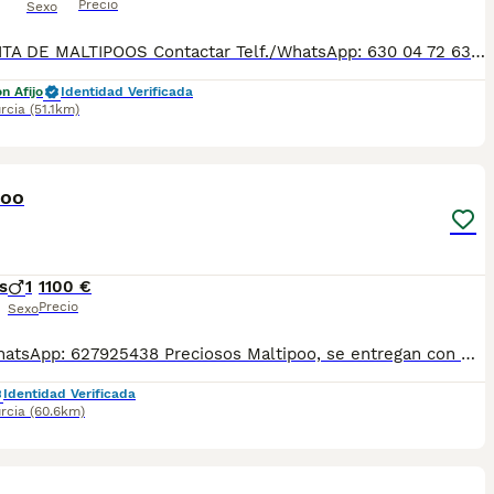
Precio
Sexo
CAMADITA DE MALTIPOOS Contactar Telf./WhatsApp: 630 04 72 63 / 614 20 54 71 / 687 10 74 96 Disponibles sin reservar, precios: Machos y Hembras desde 900 €* Se pueden ver previamente sin ningún compromiso. Si le interesa alguno, lo pueden reservar, hasta principios de Agosto aproximadamente, no se podrían entregar. Se entregan con su cartilla sanitaria, desparasitadas y con las vacunas correspondientes a su edad. *El precio de los cachorros no incluyen envíos, si el cliente solicita ese servicio, el coste del mismo lo pagará directamente el cliente a la agencia del transporte.
n Afijo
Identidad Verificada
rcia
(51.1km)
2
poo
s
1
1100 €
Precio
Sexo
Tlf o WhatsApp: 627925438 Preciosos Maltipoo, se entregan con minimo de dos meses y medio de edad y sus vacunas correspondientes, desparasitados interna y externamente, pasaporte y microchip, contrato de compra y garantia de salud. preferiblemente recogida en mano pero también podemos entregar en toda España mediante transporte de alta calidad preparado para animales y con chofer particular con posibilidad de pago contra reembolso Llámanos o háblanos por whats app.
Identidad Verificada
rcia
(60.6km)
1
1