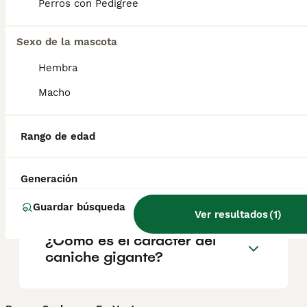
Perros con Pedigree
salud y el bienestar de los animales.
Informarse bien y comparar opciones antes
de comprometerse siempre es la mejor
Sexo de la mascota
decisión.
Hembra
Macho
¿Cuáles son los 3 tamaños
de caniche?
Rango de edad
¿Cuánto cuesta un caniche
Generación
grande?
Guardar búsqueda
Ver resultados
(
1
)
¿Cómo es el carácter del
caniche gigante?