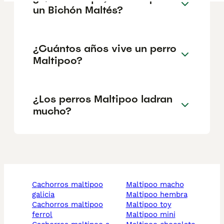
un Bichón Maltés?
¿Cuántos años vive un perro
Maltipoo?
¿Los perros Maltipoo ladran
mucho?
cachorros maltipoo
maltipoo macho
galicia
maltipoo hembra
cachorros maltipoo
maltipoo toy
ferrol
maltipoo mini