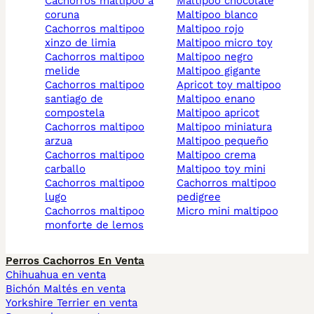
cachorros maltipoo a
maltipoo chocolate
coruna
maltipoo blanco
cachorros maltipoo
maltipoo rojo
xinzo de limia
maltipoo micro toy
cachorros maltipoo
maltipoo negro
melide
maltipoo gigante
cachorros maltipoo
apricot toy maltipoo
santiago de
maltipoo enano
compostela
maltipoo apricot
cachorros maltipoo
maltipoo miniatura
arzua
maltipoo pequeño
cachorros maltipoo
maltipoo crema
carballo
maltipoo toy mini
cachorros maltipoo
cachorros maltipoo
lugo
pedigree
cachorros maltipoo
micro mini maltipoo
monforte de lemos
Perros Cachorros En Venta
Chihuahua en venta
Bichón Maltés en venta
Yorkshire Terrier en venta