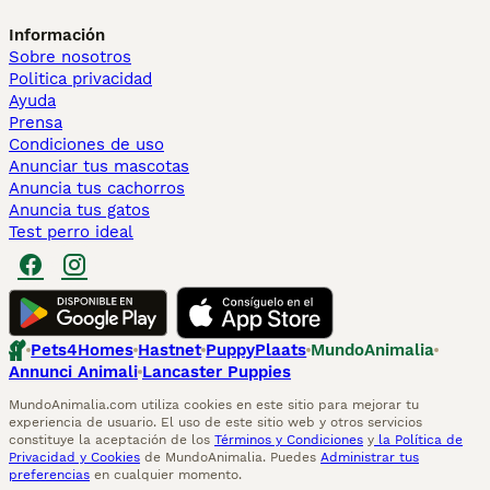
Información
Sobre nosotros
Politica privacidad
Ayuda
Prensa
Condiciones de uso
Anunciar tus mascotas
Anuncia tus cachorros
Anuncia tus gatos
Test perro ideal
Pets4Homes
Hastnet
PuppyPlaats
MundoAnimalia
Annunci Animali
Lancaster Puppies
MundoAnimalia.com utiliza cookies en este sitio para mejorar tu
experiencia de usuario. El uso de este sitio web y otros servicios
constituye la aceptación de los
Términos y Condiciones
y
la Política de
Privacidad y Cookies
de MundoAnimalia. Puedes
Administrar tus
preferencias
en cualquier momento.