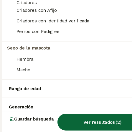
Criadores
Criadores con Afijo
Preguntas frecuentes
Criadores con identidad verificada
Perros con Pedigree
¿Cuánto cuesta un cachorro
de Maltipoo?
Sexo de la mascota
El coste medio de un cachorro de Maltipoo
Hembra
en España es de aproximadamente 1059€,
aunque los precios pueden variar según
Macho
factores como el pedigrí, la reputación del
criador y la ubicación.
Rango de edad
¿Cuáles son las ventajas y
desventajas del Maltipoo?
Generación
Guardar búsqueda
Ver resultados
(
2
)
¿Qué es mejor, un Maltipoo o