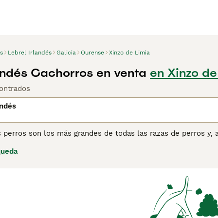
s
Lebrel Irlandés
Galicia
Ourense
Xinzo de Limia
landés Cachorros en venta
en Xinzo de
ontrados
andés
 perros son los más grandes de todas las razas de perros y, 
r ser gigantes gentiles y son especialmente amigables con lo
queda
u velocidad. Aunque el Lebrel Irlandés es grande, son perros
amente con su apariencia.
ina de consejos de compra de Lebrel Irlandés
para obtener in