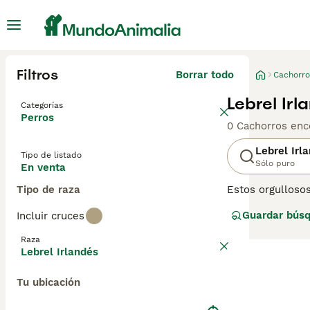
Filtros
Borrar todo
Cachorro
Lebrel Ir
Categorías
Perros
0 Cachorros enc
Lebrel Irl
Tipo de listado
Sólo puro
En venta
Tipo de raza
Estos orgullosos
son conocidos po
Guardar bús
Incluir cruces
relajada y por s
combina perfect
Raza
Lebrel Irlandés
Lee nuestra
pág
Tu ubicación