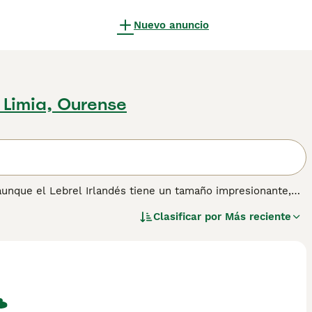
Nuevo anuncio
 Limia, Ourense
aunque el Lebrel Irlandés tiene un tamaño impresionante,
s niños. Son conocidos por su naturaleza tranquila y
Clasificar por
Más reciente
 perfectamente equilibrados que tienen un pelaje áspero que
formación sobre esta raza de perro.