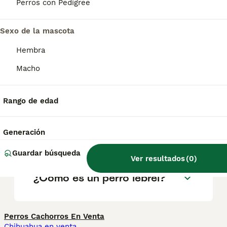
geográfica. Es fundamental acudir a
Perros con Pedigree
criadores responsables que garanticen la
salud y el bienestar de los animales.
Informarse bien y comparar opciones antes
Sexo de la mascota
de comprometerse siempre es la mejor
Hembra
decisión.
Macho
¿Cuánto cuesta un lebrel?
Rango de edad
¿Es el lebrel irlandés un buen
Generación
perro de familia?
Guardar búsqueda
Ver resultados
(
0
)
¿Cómo es un perro lebrel?
Perros Cachorros En Venta
Chihuahua en venta