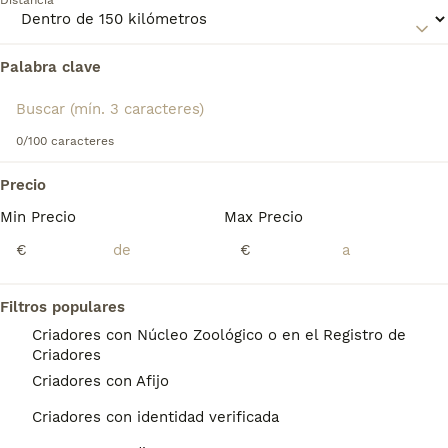
Distancia
Lee nuestra
página de consejos de compra de Lebrel
Irlandés
para obtener información sobre esta raza de
Palabra clave
Encontramos 0 Lebrel Irlandés Cachorros en
perro.
venta en Paterna, Valencia.
Si deseas exactamente esta búsqueda guarda tu 
búsqueda y espera el resultado perfecto:
0/100 caracteres
Guardar búsqueda
Precio
Min Precio
Max Precio
Preguntas frecuentes
€
€
Filtros populares
¿Cuánto cuesta un lebrel
Criadores con Núcleo Zoológico o en el Registro de
irlandés?
Criadores
Criadores con Afijo
El coste de adquisición de esta raza puede
variar según factores como el pedigrí, la
Criadores con identidad verificada
reputación del criador y la ubicación