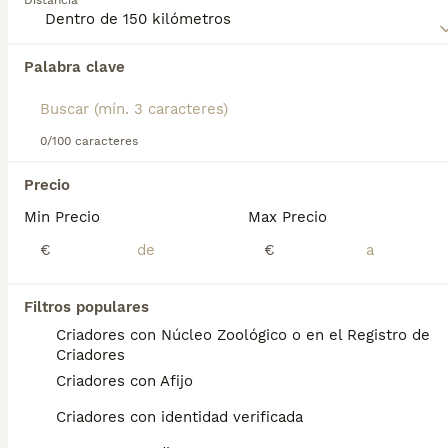
Distancia
adecuado para entornos rurales o personas activas, donde
puede aprovechar al máximo su capacidad física y mental.
Palabra clave
Encontramos 0 Laika de Siberia Occidental
Cachorros en venta en Xinzo de Limia,
Ourense.
Si deseas exactamente esta búsqueda guarda tu 
0/100 caracteres
búsqueda y espera el resultado perfecto:
Precio
Guardar búsqueda
Min Precio
Max Precio
€
€
Preguntas frecuentes
Filtros populares
Criadores con Núcleo Zoológico o en el Registro de
¿Cuánto cuesta un cachorro
Criadores
Laika de Siberia occidental?
Criadores con Afijo
El coste de adquisición de esta raza puede
Criadores con identidad verificada
variar según factores como el pedigrí, la