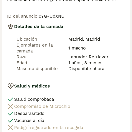
transporte propio preparado para mascotas, 
climatizado y con chofer privado. 

ID del anuncio
:
0YG-UdXNU
Agréganos al whatsapp o llámanos, y encantados 
Detalles de la camada
atenderemos todas tus dudas y consultas. Teléfono / 
What app: 641 92 23 90

Ubicación
Madrid, Madrid
Ejemplares en la
Precios a partir de 500€
1 macho
camada
Raza
Labrador Retriever
Edad
1 años, 8 meses
Mascota disponible
Disponible ahora
Salud y médicos
Salud comprobada
Compromiso de Microchip
Desparasitado
Vacunas al día
Pedigrí registrado en la recogida