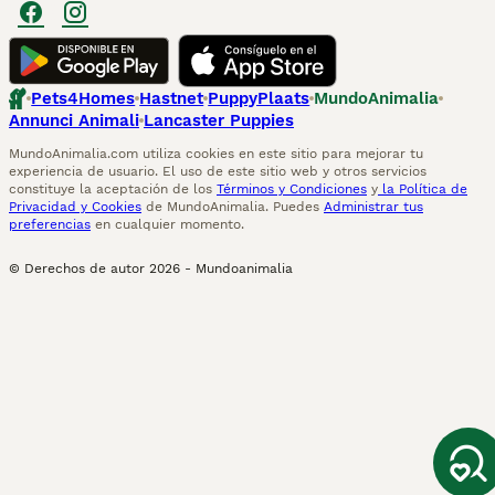
Pets4Homes
Hastnet
PuppyPlaats
MundoAnimalia
Annunci Animali
Lancaster Puppies
MundoAnimalia.com utiliza cookies en este sitio para mejorar tu
experiencia de usuario. El uso de este sitio web y otros servicios
constituye la aceptación de los
Términos y Condiciones
y
la Política de
Privacidad y Cookies
de MundoAnimalia. Puedes
Administrar tus
preferencias
en cualquier momento.
© Derechos de autor
2026
-
Mundoanimalia