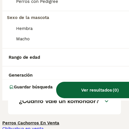
geográfica. Es fundamental acudir a
Perros con Pedigree
criadores responsables que garanticen la
salud y el bienestar de los animales.
Informarse bien y comparar opciones antes
Sexo de la mascota
de comprometerse siempre es la mejor
Hembra
decisión.
Macho
¿Qué es un perro komondor?
Rango de edad
¿Los komondors son buenas
Generación
mascotas?
Guardar búsqueda
Ver resultados
(
0
)
¿Cuánto vale un komondor?
Perros Cachorros En Venta
Chihuahua en venta