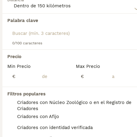
Distancia
Lee nuestra
página de consejos de compra de Irish Soft
Coated Wheaten Terrier
para obtener información sobre
esta raza de perro.
Palabra clave
Encontramos 0 Irish Soft Coated Wheaten
Terrier Cachorros en venta en Azuqueca de
Henares, Guadalajara.
0/100 caracteres
Si deseas exactamente esta búsqueda guarda tu 
búsqueda y espera el resultado perfecto:
Precio
Guardar búsqueda
Min Precio
Max Precio
€
€
Preguntas frecuentes
Filtros populares
Criadores con Núcleo Zoológico o en el Registro de
Criadores
¿Cómo es el carácter del
Criadores con Afijo
Soft Coated Wheaten
Terrier?
Criadores con identidad verificada