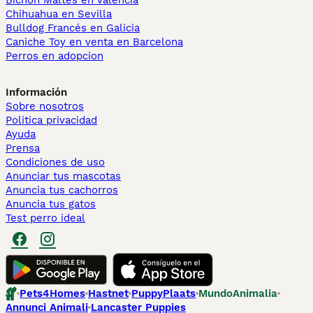
Bichón Maltés en València
Chihuahua en Sevilla
Bulldog Francés en Galicia
Caniche Toy en venta en Barcelona
Perros en adopcion
Información
Sobre nosotros
Politica privacidad
Ayuda
Prensa
Condiciones de uso
Anunciar tus mascotas
Anuncia tus cachorros
Anuncia tus gatos
Test perro ideal
Pets4Homes
Hastnet
PuppyPlaats
MundoAnimalia
Annunci Animali
Lancaster Puppies