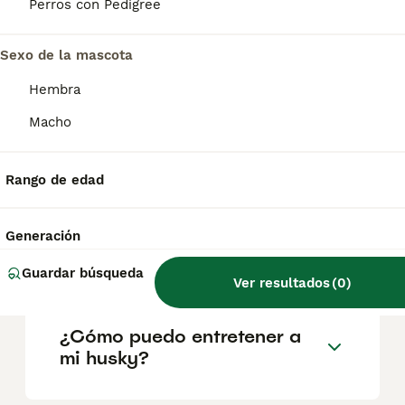
según factores como el pedigrí, la
Perros con Pedigree
reputación del criador y la ubicación.
Sexo de la mascota
¿Cuáles son los 3 tipos de
Hembra
husky?
Macho
¿Es un husky siberiano una
Rango de edad
buena mascota?
Generación
¿El husky es un perro feliz?
Guardar búsqueda
Ver resultados
(
0
)
¿Cómo puedo entretener a
mi husky?