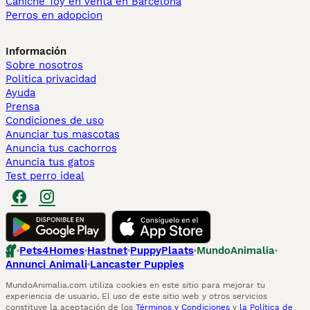
Caniche Toy en venta en Barcelona
Perros en adopcion
Información
Sobre nosotros
Politica privacidad
Ayuda
Prensa
Condiciones de uso
Anunciar tus mascotas
Anuncia tus cachorros
Anuncia tus gatos
Test perro ideal
Pets4Homes
Hastnet
PuppyPlaats
MundoAnimalia
Annunci Animali
Lancaster Puppies
MundoAnimalia.com utiliza cookies en este sitio para mejorar tu
experiencia de usuario. El uso de este sitio web y otros servicios
constituye la aceptación de los
Términos y Condiciones
y
la Política de