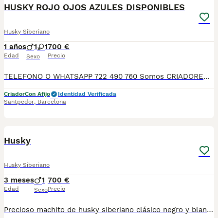
HUSKY ROJO OJOS AZULES DISPONIBLES
Husky Siberiano
1 años
1
1
700 €
Edad
Precio
Sexo
TELEFONO O WHATSAPP 722 490 760 Somos CRIADORES PROFESIONALES, CON NÚCLEO ZOOLÓGICO PROPIO. Seleccionamos para tener los mejores ejemplares tanto a nivel morfología como a nivel de salud y comportamiento. Nuestros cachorros crecen en un ambiente familiar, con unas condiciones higiénico-sanitarias excepcionales y totalmente socializados, tanto con otros animales como con las personas, para garantizar su bienestar animal. No dudes en consultar sobre disponibilidad de entrega, reserva y sus características, Nuestros cachorros se entregan: DESPARASITADOS INTERNA Y EXTERNAMENTE CON SUS VACUNAS AL DÍA CORRESPONDIENTES POR EDAD CARTILLA DE VACUNACIÓN Y GARANTIA COMPLETA DE SALUD ( VÍRICAS, GENÉTICAS Y HEREDITARIAS) POR ESCRITO! PARA MAS INFORMACIÓN, FOTOS/VIDEOS O CONSULTAS LLAMANOS O ESCRIBENOS POR WHATSAPP AL 722 490 760 POSIBILIDAD DE ENTREGA PERSONALIZADA A DOMICILIO EN TODO EL TERRITORIO NACIONAL.
Criador
Con Afijo
Identidad Verificada
Santpedor
,
Barcelona
1
Husky
Husky Siberiano
3 meses
1
700 €
Edad
Precio
Sexo
Precioso machito de husky siberiano clásico negro y blanco de ojos azul eléctrico! Perfecta morfología y espectacular pelaje Criado en ambiente familiar