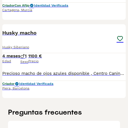
Criador
Con Afijo
Identidad Verificada
Cartagena
,
Murcia
5
Husky macho
Husky Siberiano
4 meses
1
1100 €
Edad
Precio
Sexo
Precioso macho de ojos azules disponible , Centro Canino Vallbonica es mucho más que un centro de cría , es una familia comprometida con el bienestar animal y la cria responsable, siendo Criadores directos, sin intermediarios, con más de 20 años de experiencia. Apostamos por la cría responsable y una cuidada selección por ello todos nuestros bebés nacen y se crían en nuestras instalaciones , asegurando así un correcto desarrollo y una magnífica socialización, consiguiendo en cada ejemplar un carácter juguetón y extrovertido algo primordial para su adaptación como un miembro más en tu familia . Se entregan con el carnet de vacunas con el plan correspondiente a su edad , desparasitados y microchip implantado y activado en registro de Anicom. Facilitamos junto al cachorro contrato de compra con garantías víricas de 15 días y congénitas de 1 año . Contamos con un gran equipo de profesionales entre los que se encuentran educadores, auxiliares y Veterinarios ofreciendo los controles sanitarios necesarios así como continua vigilancia asegurando su bienestar . Hacemos envíos a toda España con empresa de transporte privado, proporcionando un viaje confortable y ofreciendo las atenciones necesarias a nuestros bebés . Si estás interesado en alguno de nuestros ejemplares solicita información sin compromiso al 722269698 . También atendemos vía WhatsApp . PRECIO REAL ( incluye el IVA) .
Criador
Identidad Verificada
Piera
,
Barcelona
Preguntas frecuentes