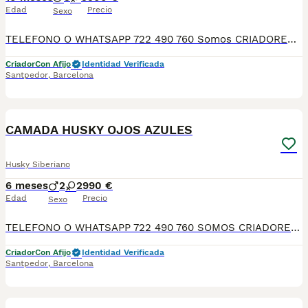
Edad
Precio
Sexo
TELEFONO O WHATSAPP 722 490 760 Somos CRIADORES PROFESIONALES, CON NÚCLEO ZOOLÓGICO PROPIO. Seleccionamos para tener los mejores ejemplares tanto a nivel morfología como a nivel de salud y comportamiento. Nuestros cachorros crecen en un ambiente familiar, con unas condiciones higiénico-sanitarias excepcionales y totalmente socializados, tanto con otros animales como con las personas, para garantizar su bienestar animal. No dudes en consultar sobre disponibilidad de entrega, reserva y sus características, Nuestros cachorros se entregan: DESPARASITADOS INTERNA Y EXTERNAMENTE CON SUS VACUNAS AL DÍA CORRESPONDIENTES POR EDAD CARTILLA DE VACUNACIÓN Y GARANTIA COMPLETA DE SALUD ( VÍRICAS, GENÉTICAS Y HEREDITARIASñ) POR ESCRITO! PARA MAS INFORMACIÓN, FOTOS/VIDEOS O CONSULTAS LLAMANOS O ESCRIBENOS POR WHATSAPP AL 722 490 760 POSIBILIDAD DE ENTREGA PERSONALIZADA A DOMICILIO EN TODO EL TERRITORIO NACIONAL.
Criador
Con Afijo
Identidad Verificada
Santpedor
,
Barcelona
4
CAMADA HUSKY OJOS AZULES
Husky Siberiano
6 meses
2
2
990 €
Edad
Precio
Sexo
TELEFONO O WHATSAPP 722 490 760 SOMOS CRIADORES DIRECTOS SIN INTERMEDIARIOS! MAS DE 20 AÑOS EN EL SECTOR NOS AVALAN, VALORANDO NO SOLO LA CRIA RESPONSABLE SI NO TAMBIEN LA SELECCIÓN PARA MEJORAR LA RAZA DURANTE TODOS ESTOS AÑOS. NUESTROS CACHORROS SE ENTREGAN PREVIAMENTE REVISADOS POR UN VETERINARIO PROFESIONAL Y BAJO LOS MAS ESTRICTOS CONTROLES DE SALUD, HACEMOS HINCAPIÉ EN SU SOCIABILIZACIÓN PARA SU CORRECTO DESARROLLO NEUROLOGICO! Y OS ASESORAMOS ANTES DURANTE Y DESPUES DE LA ENTREGA PARA QUE TODO SEA LO MAS AFABLE Y FACIL POSIBLE DURANTE LA ADAPTACION! NUESTROS BEBE SE ENTREGAN A PARTIR DE LOS DOS MESES CON SUS VACUNAS AL DIA, DESPARASITADOS Y CON GARANTIAS DE SALUD, MICROCHIP Y CARTILLA DE VACUNACION! SI BUSCAS UN COMPAÑERO SANO Y EQUILIBRADO ESTE ES EL LUGAR, TE ASESORAREMOS DURANTE TODO EL PROCESO NO DUDES EN CONSULTAR POR NUESTROS PEQUES AL 722 490 760
Criador
Con Afijo
Identidad Verificada
Santpedor
,
Barcelona
2