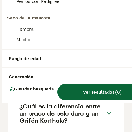
Perros con Pedigree
de perros de trabajo: los grifones también
son compañeros cariñosos y leales . Puede
que parezcan un poco desaliñados, pero
Sexo de la mascota
tienen un lado tierno que adora los mimos
después de un largo día de aventuras.
Hembra
Macho
¿Cómo es el temperamento
del Grifón Korthals?
Rango de edad
¿Cuánto cuesta un perro
Generación
grifón?
Guardar búsqueda
Ver resultados
(
0
)
¿Cuál es la diferencia entre
un braco de pelo duro y un
Grifón Korthals?