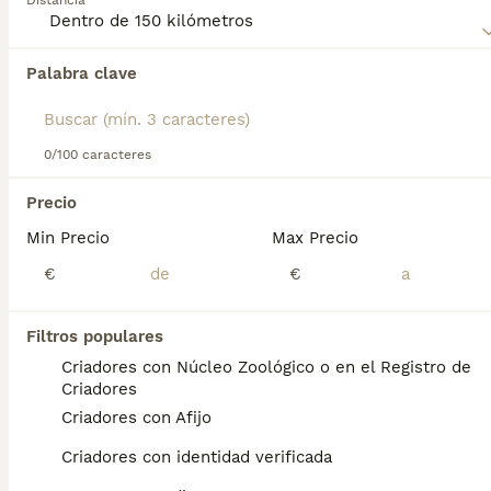
Distancia
Muestra Korthals de Pelo Duro
para obtener información
sobre esta raza de perro.
Palabra clave
Encontramos 0 Grifón de Muestra Korthals
de Pelo Duro Cachorros en venta en Xinzo de
Limia, Ourense.
0/100 caracteres
Si deseas exactamente esta búsqueda guarda tu 
búsqueda y espera el resultado perfecto:
Precio
Guardar búsqueda
Min Precio
Max Precio
€
€
Preguntas frecuentes
Filtros populares
Criadores con Núcleo Zoológico o en el Registro de
Criadores
¿Es el grifón de Korthal un
Criadores con Afijo
buen perro de familia?
Criadores con identidad verificada
Pero no te dejes engañar por su apariencia