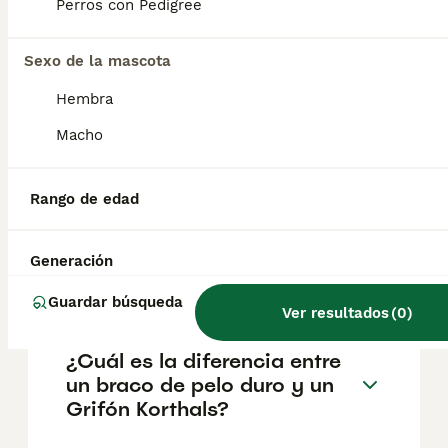
Perros con Pedigree
de perros de trabajo: los grifones también
son compañeros cariñosos y leales . Puede
que parezcan un poco desaliñados, pero
Sexo de la mascota
tienen un lado tierno que adora los mimos
después de un largo día de aventuras.
Hembra
Macho
¿Cómo es el temperamento
del Grifón Korthals?
Rango de edad
¿Cuánto cuesta un perro
Generación
grifón?
Guardar búsqueda
Ver resultados
(
0
)
¿Cuál es la diferencia entre
un braco de pelo duro y un
Grifón Korthals?