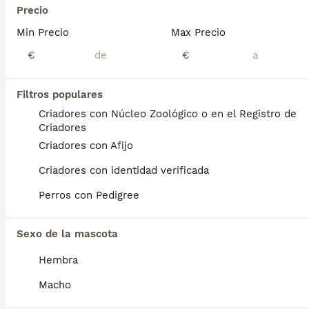
Precio
2
Min Precio
Max Precio
macho disponible
€
€
Golden Retriever
Filtros populares
11 semanas
1
Edad
Sexo
Criadores con Núcleo Zoológico o en el Registro de
Criadores
disponible cachorro golden retriever, criado en ambiente familiar, muy cariñoso y sociable, padres libres de enfermedades genéticas
Criadores con Afijo
Criador
Con Afijo
Identidad Verificada
Criadores con identidad verificada
Zaragoza
,
Zaragoza
(140km)
Perros con Pedigree
4
Golden retriever , cachorros
Sexo de la mascota
Hembra
Golden Retriever
Macho
2 años
2
2
1300 €
Edad
Precio
Sexo