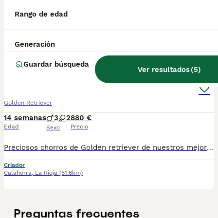
Rango de edad
Disponibles ejemplares de muy alta calidad. Somos criadores con muchos años de experiencia en la raza, responsables y entregamos nuestros ejemplares con toda su documentación en regla Pedimos seriedad Contacto : 679 67 30 10 Web : altodelpago.es Instagram : @altodelpago
Criador
Identidad Verificada
Zaragoza
,
Zaragoza
(143.9km)
Generación
7
Guardar búsqueda
Ver resultados
(
5
)
Golden Retriever
Golden Retriever
14 semanas
3
2
880 €
Edad
Precio
Sexo
Preciosos chorros de Golden retriever de nuestros mejores padres creado un ambiente familiar. Una verdadera monada de buena morfología madre y padre genética todos nuestros cachorros se entregan en mano en cualquier parte de España. Llámame si compromiso. Podrías venir a visitarnos sin ningún problema y el entorno donde se cría 747479229
Criador
Calahorra
,
La Rioja
(61.6km)
Preguntas frecuentes