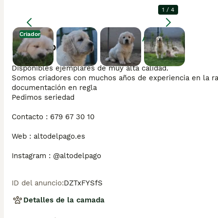
1
/
4
Criador
Agrandar
Descripción
Disponibles ejemplares de muy alta calidad.

Somos criadores con muchos años de experiencia en la ra
documentación en regla

Pedimos seriedad

Contacto : 679 67 30 10

Web : altodelpago.es

Instagram : @altodelpago
ID del anuncio
:
DZTxFYSfS
Detalles de la camada