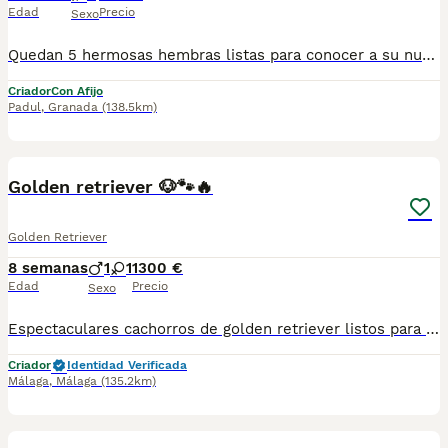
Edad
Precio
Sexo
Quedan 5 hermosas hembras listas para conocer a su nueva familia. Consúltenos sin compromiso 673078163 Envíos a toda España
Criador
Con Afijo
Padul
,
Granada
(138.5km)
3
Golden retriever 🐶🐾🔥
Golden Retriever
8 semanas
1
1
1300 €
Edad
Precio
Sexo
Espectaculares cachorros de golden retriever listos para reservar. Con toda la documentación al día, vacunado,desparasitado y con la cartilla adecuada a su edad. Se encuentran en Sevilla,también disponemos de transporte . Criados en ambiente familiar súper cariñosos y sociables. Pregunten sin compromiso
Criador
Identidad Verificada
Málaga
,
Málaga
(135.2km)
1