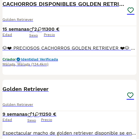
PRO
CACHORROS DISPONIBLES GOLDEN RETRIEVER
Golden Retriever
15 semanas
2
1
1300 €
Edad
Precio
Sexo
🐶❤️ PRECIOSOS CACHORROS GOLDEN RETRIEVER ❤️🐶 ✨ ¡Buscan una familia que les dé todo el amor que merecen! ✨ 📅 2 meses de edad 💉 Primera vacuna puesta 🦠 Desparasitados interna y externamente 📖 Cartilla sanitaria incluida ✅ Garantía vírica ✅ Garantía congénita 🐾 Cachorros criados con cariño y atención. 🥰 Muy cariñosos, sociables y juguetones. 👨‍👩‍👧‍👦 Ideales para familias con niños. 🏡 Perfectos para llenar tu hogar de alegría y compañía. 📸 Puedes venir a verlos sin compromiso. 📞 Más información por mensaje privado o teléfono. 💛🐶 ¡No dejes escapar a tu nuevo mejor amigo! 🐶💛
Criador
Identidad Verificada
Málaga
,
Málaga
(134.4km)
6
Golden Retriever
Golden Retriever
9 semanas
1
1
1250 €
Edad
Precio
Sexo
Espectacular macho de golden retriever disponible se entrega con su vacuna y desparacitado y su cartilla correspondiente a su edad y con contrato de garantía