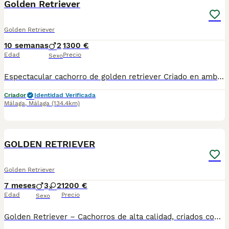
Golden Retriever
Golden Retriever
10 semanas
2
1300 €
Edad
Precio
Sexo
Espectacular cachorro de golden retriever Criado en ambiente familiar padres a la vista se entrega con su vacuna y desparacitado y su cartilla correspondiente a su edad y con contrato de garantía víricas y congénitas
Criador
Identidad Verificada
Málaga
,
Málaga
(134.4km)
3
GOLDEN RETRIEVER
Golden Retriever
7 meses
3
2
1200 €
Edad
Precio
Sexo
Golden Retriever – Cachorros de alta calidad, criados con responsabilidad Disponibles cachorros de Golden Retriever, criados de forma responsable, en entorno familiar y con especial atención a la salud, el carácter y la correcta socialización desde los primeros días de vida. El Golden Retriever es una de las razas más equilibradas y versátiles: cariñoso, inteligente y muy sociable. Ideal tanto para familias con niños como para personas activas que busquen un compañero fiel, estable y fácil de educar. Nuestros cachorros crecen habituados al contacto humano, a otros animales y a los estímulos cotidianos, lo que favorece un temperamento seguro y confiado. Se entregan: • Totalmente desparasitados • Vacunados según su edad • Microchip • pasaporte • Contrato de compraventa • Padres visibles • Asesoramiento continuo antes y después de la entrega Seleccionamos cuidadosamente los reproductores priorizando salud, carácter y morfología, con el objetivo de ofrecer cachorros sanos, equilibrados y representativos de la raza. Solo se entregan a familias responsables, comprometidas con el bienestar del animal. No es una venta impulsiva; buscamos hogares adecuados para cada cachorro. Para más información, fotos o disponibilidad, contactar sin compromiso. Seriedad, transparencia y compromiso con la raza.