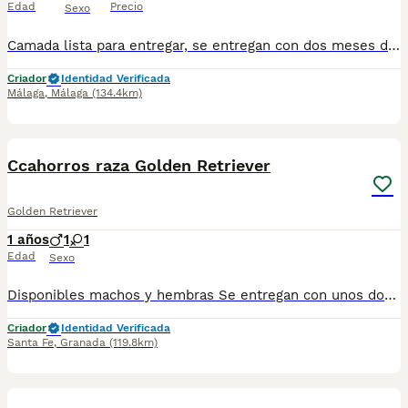
Edad
Precio
Sexo
Camada lista para entregar, se entregan con dos meses de edad, primera vacuna, desparasitados y cartilla sanitaria. Machos y hembras disponibles. Cachorros de calidad, Pedigree de campeones. Garantía vírica y congénita. Enviamos a cualquier punto.
Criador
Identidad Verificada
Málaga
,
Málaga
(134.4km)
1
1
Ccahorros raza Golden Retriever
Golden Retriever
1 años
1
1
Edad
Sexo
Disponibles machos y hembras Se entregan con unos dos meses y medio de edad y sus vacunas correspondientes, desparasitados, certificado de salud, garantías por escrito tanto por enfermedad vírica como congénito genética. Todos los cachorros son descendientes de las mejores líneas nacionales, criados por profesionales expertos. Se entregan en toda España con transporte propio de alta calidad preparado para animales, van en vehículo climatizado con chófer particular a cargo del comprador. Teléfono / Whats app: 641 92 23 90 Precio a partir de 800€
Criador
Identidad Verificada
Santa Fe
,
Granada
(119.8km)
7