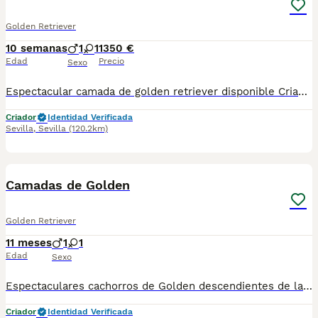
Golden Retriever
10 semanas
1
1
1350 €
Edad
Precio
Sexo
Espectacular camada de golden retriever disponible Criado en ambiente familiar padres a la vista se entrega con su vacuna y desparacitado y su cartilla correspondiente a su edad
Criador
Identidad Verificada
Sevilla
,
Sevilla
(120.2km)
7
5
Camadas de Golden
Golden Retriever
11 meses
1
1
Edad
Sexo
Espectaculares cachorros de Golden descendientes de las mejores líneas de sangre. Disponibles machos y hembras Profesionales en la cría ética, transparente y familiar , con ejemplares nacidos y criados en España. Las camadas están bajo supervisión veterinaria desde su nacimiento hasta que son entregadas a su nueva familia. Criados por un equipo de profesionales y mejores personas que, con años de experiencia a sus espaldas, cuidan a los animales por vocación, aplicando una cría ética y responsable para que cada cachorro se desarrolle con la mejor salud y con un buen temperamento. Todos los cachorritos se entregan con unos dos meses y medio de edad y sus vacunas correspondientes, desparasitados interna y externamente, con certificado de salud, y garantía tanto por enfermedad vírica como congénito genética. Posibilidad de entregar en toda España mediante transporte propio habilitado para perros y con chofer privado. Precio a partir de 800€
Criador
Identidad Verificada