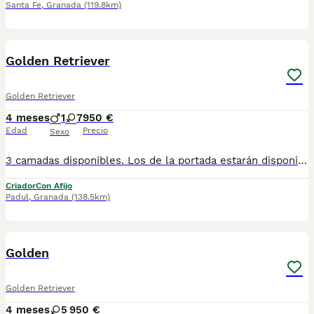
Santa Fe
,
Granada
(119.8km)
5
Golden Retriever
Golden Retriever
4 meses
1
7
950 €
Edad
Precio
Sexo
3 camadas disponibles. Los de la portada estarán disponibles para mediados de Mayo No dudes en contactar con nosotros para información detallada,fotos y vídeos, SIN COMPROMISO!!!
Criador
Con Afijo
Padul
,
Granada
(138.5km)
5
1
Golden
Golden Retriever
4 meses
5
950 €