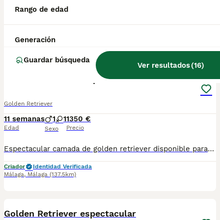
Rango de edad
Espectacular camada de golden retriever disponible con mucho pelo se entrega con su vacuna y desparacitado y su cartilla correspondiente a su edad y con contrato de garantía víricas y congénitas
Criador
Identidad Verificada
Generación
Málaga
,
Málaga
(137.5km)
3
Guardar búsqueda
Ver resultados
(
16
)
Golden Retriever disponible
Golden Retriever
11 semanas
1
1
1350 €
Edad
Precio
Sexo
Espectacular camada de golden retriever disponible para ir a su nuevo hogar se entrega con su vacuna y desparacitado y su cartilla correspondiente a su edad y con contrato de garantía víricas y congénitas
Criador
Identidad Verificada
Málaga
,
Málaga
(137.5km)
3
Golden Retriever espectacular