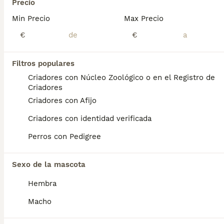
Precio
4
Min Precio
Max Precio
Golden Retriever disponible
€
€
Golden Retriever
Filtros populares
10 semanas
1
1
1350 €
Criadores con Núcleo Zoológico o en el Registro de
Edad
Precio
Sexo
Criadores
Criadores con Afijo
Espectacular cachorro de golden retriever disponible para ir a su nuevo hogar se entrega con su vacuna y desparacitado y su cartilla correspondiente a su edad y con contrato de garantía víricas y congénitas
Criadores con identidad verificada
Criador
Identidad Verificada
Málaga
,
Málaga
(137.5km)
Perros con Pedigree
5
Sexo de la mascota
Golden Retriever
Hembra
Golden Retriever
Macho
11 semanas
1
1
1350 €
Edad
Precio
Sexo