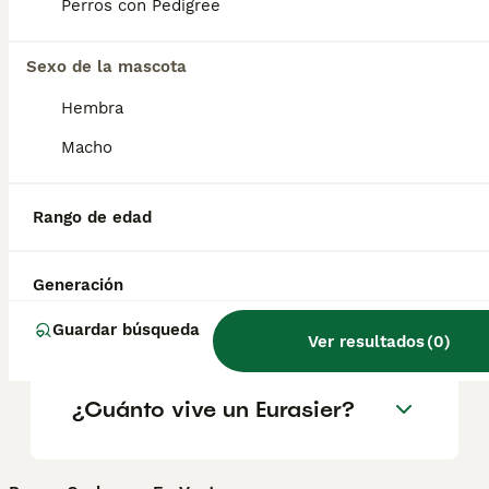
geográfica. Es fundamental acudir a
Perros con Pedigree
criadores responsables que garanticen la
salud y el bienestar de los animales.
Informarse bien y comparar opciones antes
Sexo de la mascota
de comprometerse siempre es la mejor
Hembra
decisión.
Macho
¿Los Eurasiers son buenos
perros?
Rango de edad
Generación
¿Cómo es la personalidad
del Eurasier?
Guardar búsqueda
Ver resultados
(
0
)
¿Cuánto vive un Eurasier?