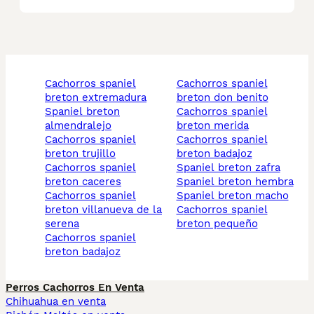
cachorros spaniel
cachorros spaniel
breton extremadura
breton don benito
spaniel breton
cachorros spaniel
almendralejo
breton merida
cachorros spaniel
cachorros spaniel
breton trujillo
breton badajoz
cachorros spaniel
spaniel breton zafra
breton caceres
spaniel breton hembra
cachorros spaniel
spaniel breton macho
breton villanueva de la
cachorros spaniel
serena
breton pequeño
cachorros spaniel
breton badajoz
Perros Cachorros En Venta
Chihuahua en venta