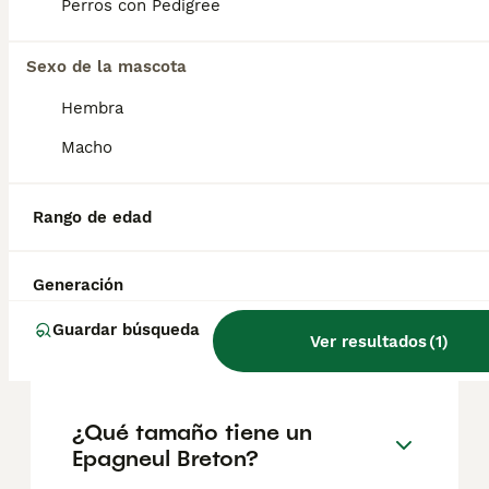
Perros con Pedigree
Sexo de la mascota
¿Cómo es el carácter de
Epagneul Breton?
Hembra
Macho
¿Cuáles son las ventajas y
desventajas de la raza
Rango de edad
Epagneul Breton?
Generación
¿Cuál es la esperanza de
Guardar búsqueda
Ver resultados
(
1
)
vida de un Epagneul Breton?
¿Qué tamaño tiene un
Epagneul Breton?