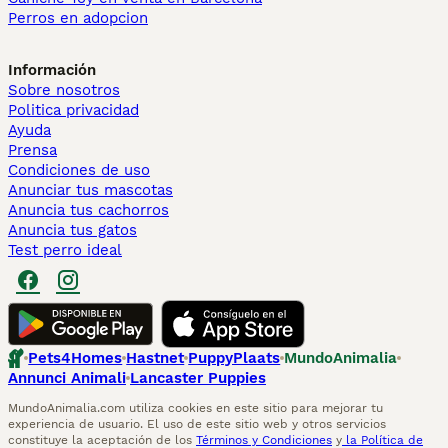
Perros en adopcion
Información
Sobre nosotros
Politica privacidad
Ayuda
Prensa
Condiciones de uso
Anunciar tus mascotas
Anuncia tus cachorros
Anuncia tus gatos
Test perro ideal
Pets4Homes
Hastnet
PuppyPlaats
MundoAnimalia
Annunci Animali
Lancaster Puppies
MundoAnimalia.com utiliza cookies en este sitio para mejorar tu
experiencia de usuario. El uso de este sitio web y otros servicios
constituye la aceptación de los
Términos y Condiciones
y
la Política de